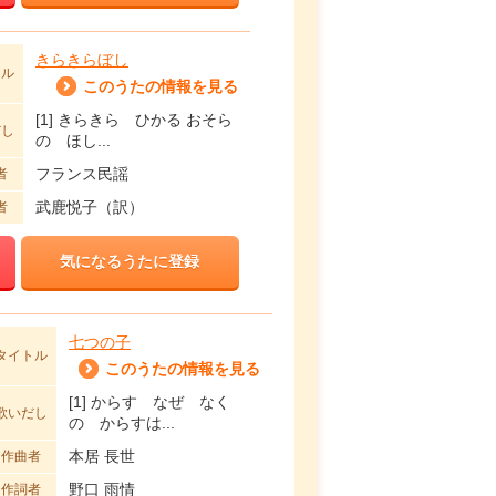
きらきらぼし
トル
このうたの情報を見る
[1] きらきら ひかる おそら
だし
の ほし...
フランス民謡
者
武鹿悦子（訳）
者
気になるうたに登録
七つの子
タイトル
このうたの情報を見る
[1] からす なぜ なく
歌いだし
の からすは...
本居 長世
作曲者
野口 雨情
作詞者