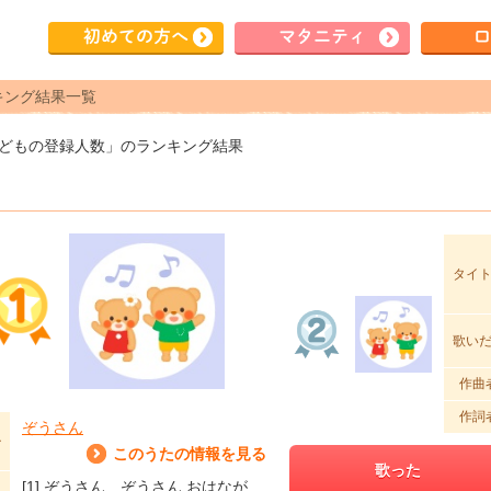
初めて
の方へ
マタ
ニティ
ロ
キング結果一覧
子どもの登録人数」のランキング結果
タイ
歌い
作曲
作詞
ぞうさん
ル
このうたの情報を見る
歌った
[1] ぞうさん ぞうさん おはなが