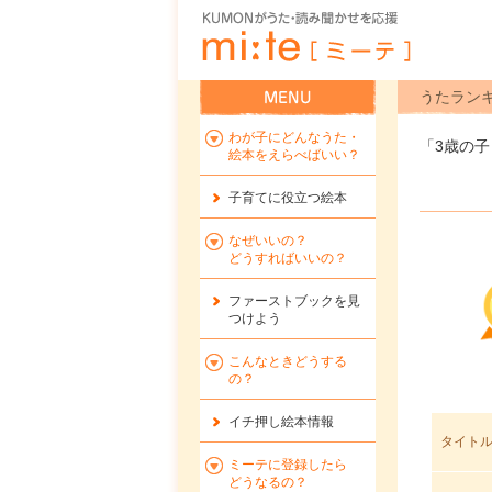
うたラン
わが子にどんなうた・
「3歳の
絵本をえらべばいい？
子育てに役立つ絵本
なぜいいの？
どうすればいいの？
ファーストブックを
見
つけよう
こんなときどうする
の？
イチ押し絵本情報
タイト
ミーテに登録したら
どうなるの？