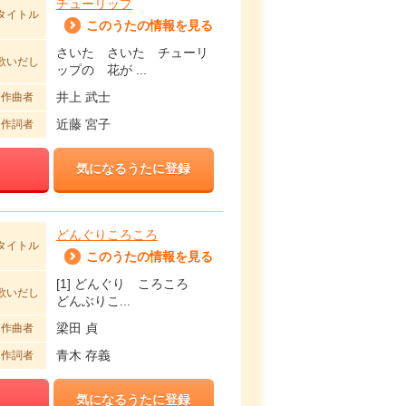
チューリップ
タイトル
このうたの情報を見る
さいた さいた チューリ
歌いだし
ップの 花が ...
井上 武士
作曲者
近藤 宮子
作詞者
気になるうたに登録
どんぐりころころ
タイトル
このうたの情報を見る
[1] どんぐり ころころ
歌いだし
どんぶりこ...
梁田 貞
作曲者
青木 存義
作詞者
気になるうたに登録