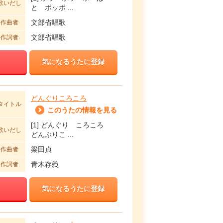
歌いだし
と ポッポ ...
文部省唱歌
作曲者
文部省唱歌
作詞者
気になるうたに登録
どんぐりころころ
タイトル
このうたの情報を見る
[1] どんぐり ころころ
歌いだし
どんぶりこ ...
梁田貞
作曲者
青木存義
作詞者
気になるうたに登録