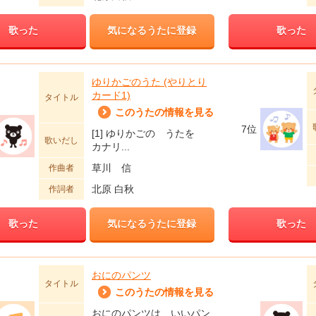
歌った
気になるうたに登録
歌った
ゆりかごのうた (やりとり
カード1)
タイトル
このうたの情報を見る
7位
[1] ゆりかごの うたを
歌いだし
カナリ...
草川 信
作曲者
北原 白秋
作詞者
歌った
気になるうたに登録
歌った
おにのパンツ
タイトル
このうたの情報を見る
おにのパンツは いいパン