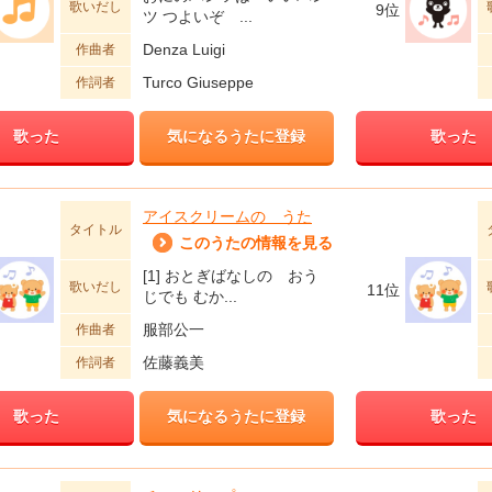
歌いだし
9位
ツ つよいぞ ...
Denza Luigi
作曲者
Turco Giuseppe
作詞者
歌った
気になるうたに登録
歌った
アイスクリームの うた
タイトル
このうたの情報を見る
[1] おとぎばなしの おう
歌いだし
11位
じでも むか...
服部公一
作曲者
佐藤義美
作詞者
歌った
気になるうたに登録
歌った