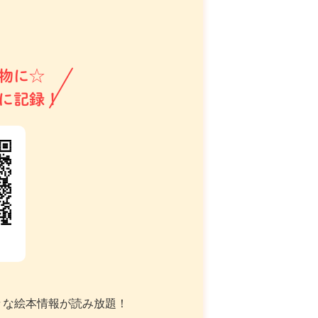
物に☆
に記録！
々な絵本情報が読み放題！