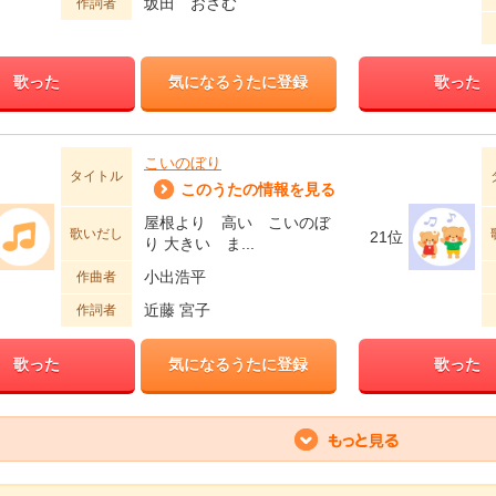
坂田 おさむ
作詞者
歌った
気になるうたに登録
歌った
こいのぼり
タイトル
このうたの情報を見る
屋根より 高い こいのぼ
歌いだし
21位
り 大きい ま...
小出浩平
作曲者
近藤 宮子
作詞者
歌った
気になるうたに登録
歌った