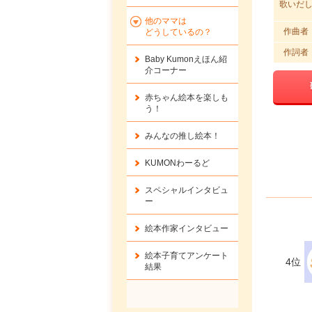
歌いだ
他のママは
作曲者
どうしているの？
作詞者
Baby Kumonえほん紹
介コーナー
赤ちゃん絵本を楽しも
う！
みんなの推し絵本！
KUMONわーるど
スペシャルインタビュ
ー
絵本作家インタビュー
絵本子育てアンケート
4位
結果