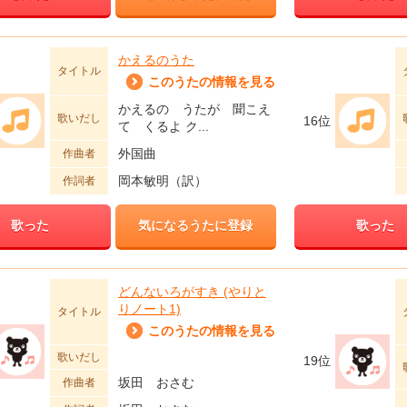
かえるのうた
タイトル
このうたの情報を見る
かえるの うたが 聞こえ
歌いだし
16位
て くるよ ク...
外国曲
作曲者
岡本敏明（訳）
作詞者
歌った
気になるうたに登録
歌った
どんないろがすき (やりと
りノート1)
タイトル
このうたの情報を見る
歌いだし
19位
坂田 おさむ
作曲者