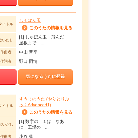
しゃぼん玉
タイトル
このうたの情報を見る
[1] しゃぼん玉 飛んだ
歌いだし
屋根まで ...
中山 晋平
作曲者
野口 雨情
作詞者
気になるうたに登録
すうじのうた (やりとりぶ
っくAdvanced1)
タイトル
このうたの情報を見る
[1] 数字の １は なあ
歌いだし
に 工場の ...
小谷 肇
作曲者