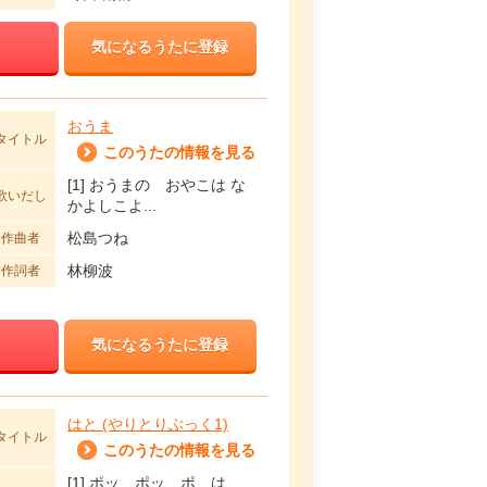
気になるうたに登録
おうま
タイトル
このうたの情報を見る
[1] おうまの おやこは な
歌いだし
かよしこよ...
松島つね
作曲者
林柳波
作詞者
気になるうたに登録
はと (やりとりぶっく1)
タイトル
このうたの情報を見る
[1] ポッ ポッ ポ は