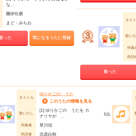
し
な...
團伊玖磨
タイ
まど・みちお
歌い
歌った
気になるうたに登録
作曲
作詞
歌った
ゆりかごの うた
タイトル
このうたの情報を見る
[1] ゆりかごの うたを カ
歌いだし
5位
ナリヤが ...
草川信
作曲者
北原白秋
作詞者