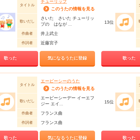
チューリップ
タイトル
このうたの情報を見る
さいた さいた チューリッ
歌いだし
13位
プの はなが ...
井上武士
作曲者
近藤宮子
作詞者
歌った
気になるうたに登録
歌った
エービーシーのうた
タイトル
このうたの情報を見る
エービーシーデー イーエフ
歌いだし
15位
ジー エイ...
フランス曲
作曲者
フランス曲
作詞者
歌った
気になるうたに登録
歌った