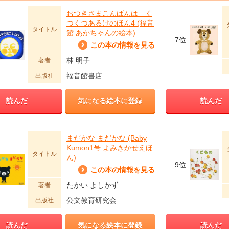
おつきさまこんばんは―く
つくつあるけのほん4 (福音
タイトル
館 あかちゃんの絵本)
7位
この本の情報を見る
林 明子
著者
福音館書店
出版社
読んだ
気になる絵本に登録
読んだ
まだかな まだかな (Baby
Kumon1号 よみきかせえほ
タイトル
ん)
9位
この本の情報を見る
たかい よしかず
著者
公文教育研究会
出版社
読んだ
気になる絵本に登録
読んだ