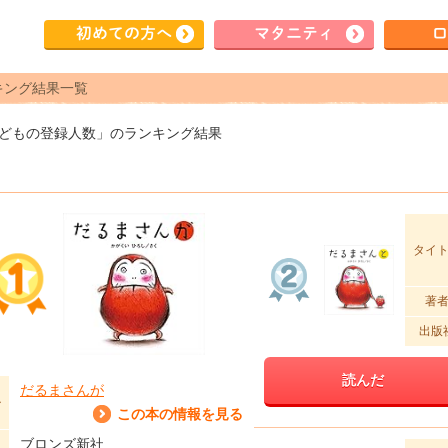
初めて
の方へ
マタ
ニティ
ロ
キング結果一覧
子どもの登録人数」のランキング結果
タイ
著
出版
読んだ
だるまさんが
ル
この本の情報を見る
ブロンズ新社