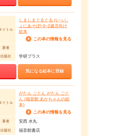
しましまぐるぐる (いっし
ょにあそぼ) 0~2歳児向け
タイトル
絵本
この本の情報を見る
著者
学研プラス
出版社
気になる絵本に登録
がたん ごとん がたん ごと
ん (福音館 あかちゃんの絵
タイトル
本)
この本の情報を見る
安西 水丸
著者
福音館書店
出版社