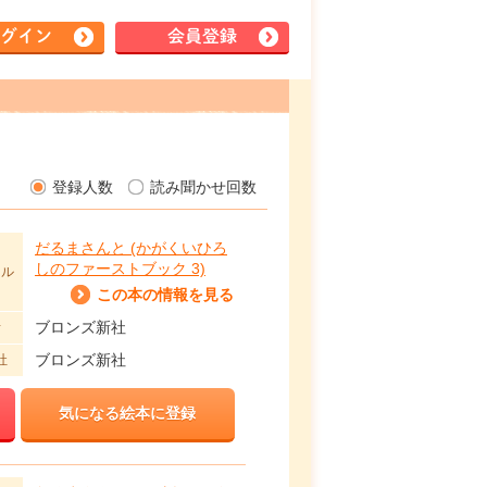
グイン
会員登録
登録人数
読み聞かせ回数
だるまさんと (かがくいひろ
しのファーストブック 3)
トル
この本の情報を見る
ブロンズ新社
者
ブロンズ新社
社
気になる絵本に登録