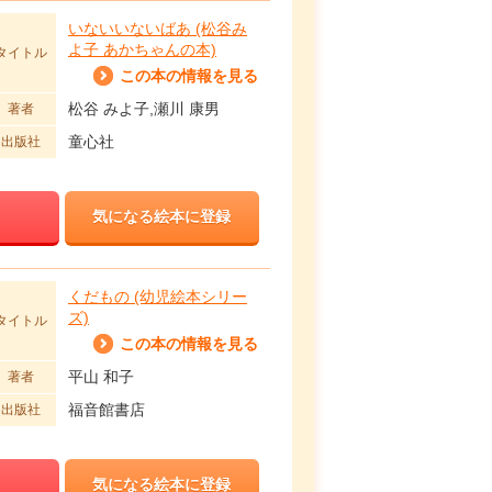
いないいないばあ (松谷み
よ子 あかちゃんの本)
タイトル
この本の情報を見る
松谷 みよ子,瀬川 康男
著者
童心社
出版社
気になる絵本に登録
くだもの (幼児絵本シリー
ズ)
タイトル
この本の情報を見る
平山 和子
著者
福音館書店
出版社
気になる絵本に登録