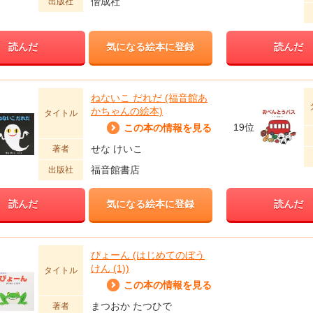
偕成社
出版社
読んだ
気になる絵本に登録
読んだ
ねないこ だれだ (福音館あ
かちゃんの絵本)
タイトル
19位
この本の情報を見る
せな けいこ
著者
福音館書店
出版社
読んだ
気になる絵本に登録
読んだ
ぴょーん (はじめてのぼう
けん (1))
タイトル
この本の情報を見る
まつおか たつひで
著者