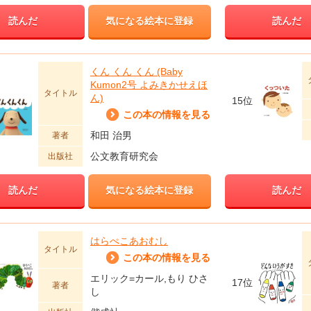
読んだ
気になる絵本に登録
読んだ
くん くん くん (Baby
Kumon2号 よみきかせえほ
タイトル
ん)
15位
この本の情報を見る
和田 治男
著者
公文教育研究会
出版社
読んだ
気になる絵本に登録
読んだ
はらぺこあおむし
タイトル
この本の情報を見る
エリック=カール,もり ひさ
17位
著者
し