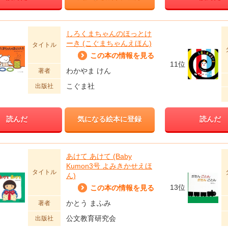
しろくまちゃんのほっとけ
ーき (こぐまちゃんえほん)
タイトル
この本の情報を見る
11位
わかやま けん
著者
こぐま社
出版社
読んだ
気になる絵本に登録
読んだ
あけて あけて (Baby
Kumon3号 よみきかせえほ
タイトル
ん)
13位
この本の情報を見る
かとう まふみ
著者
公文教育研究会
出版社