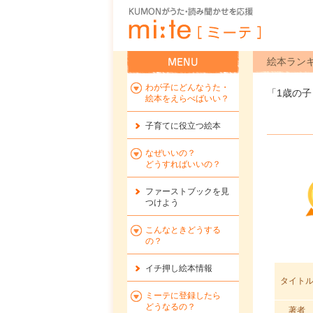
絵本ラン
わが子にどんなうた・
「1歳の
絵本をえらべばいい？
子育てに役立つ絵本
なぜいいの？
どうすればいいの？
ファーストブックを
見
つけよう
こんなときどうする
の？
イチ押し絵本情報
タイト
ミーテに登録したら
どうなるの？
著者