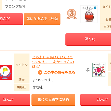
ブロンズ新社
タイ
読んだ
気になる絵本に登録
著
出版
読んだ
じゃあじゃあびりびり (ま
ついのりこ あかちゃんの
タイトル
ほん)
5位
この本の情報を見る
まつい のりこ
著者
偕成社
出版社
読んだ
気になる絵本に登録
読んだ