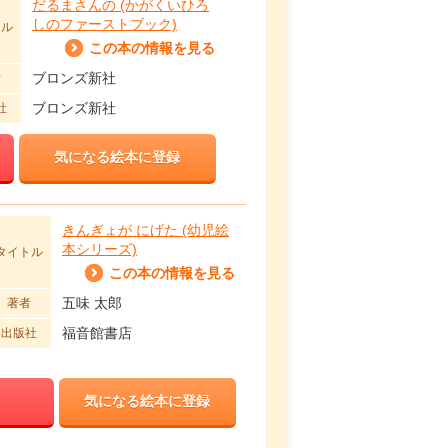
だるまさんの (かがくいひろ
しのファーストブック)
トル
この本の情報を見る
ブロンズ新社
者
ブロンズ新社
社
気になる絵本に登録
きんぎょが にげた (幼児絵
本シリーズ)
タイトル
この本の情報を見る
五味 太郎
著者
福音館書店
出版社
気になる絵本に登録