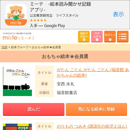
初めて
マタ
ログイン
の方へ
ニティ
TOP
> 絵本グループ > おもちゃ絵本★会員選
おもちゃ絵本★会員選
がたん ごとん がたん ごとん (福音館 あ
タイトル
かちゃんの絵本)
安西 水丸
著者
福音館書店
出版社
読んだ
気になる絵本に登録
のりもの つみき (講談社の幼児えほん)
タイトル