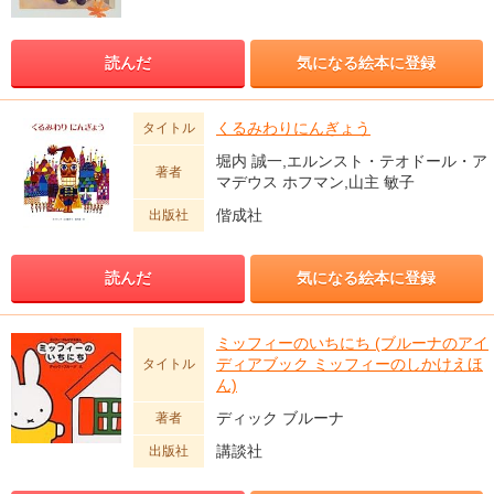
読んだ
気になる絵本に登録
くるみわりにんぎょう
タイトル
堀内 誠一,エルンスト・テオドール・ア
著者
マデウス ホフマン,山主 敏子
偕成社
出版社
読んだ
気になる絵本に登録
ミッフィーのいちにち (ブルーナのアイ
ディアブック ミッフィーのしかけえほ
タイトル
ん)
ディック ブルーナ
著者
講談社
出版社