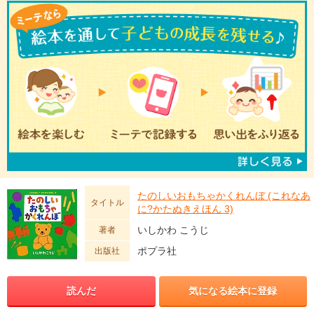
たのしいおもちゃかくれんぼ (これなあ
タイトル
に?かたぬきえほん 3)
いしかわ こうじ
著者
ポプラ社
出版社
読んだ
気になる絵本に登録