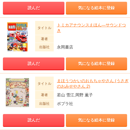
読んだ
気になる絵本に登録
トミカアナウンスえほん―サウンドつ
タイトル
き
著者
永岡書店
出版社
読んだ
気になる絵本に登録
まほうつかいのおもちゃやさん (うさぎ
タイトル
のおみせやさん 2)
若山 雪江,岡野 薫子
著者
ポプラ社
出版社
読んだ
気になる絵本に登録