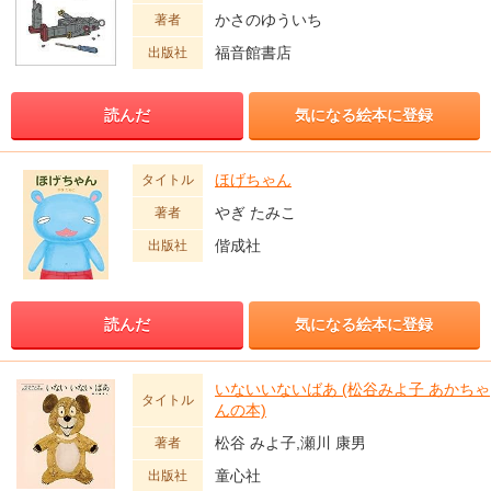
かさのゆういち
著者
福音館書店
出版社
読んだ
気になる絵本に登録
ほげちゃん
タイトル
やぎ たみこ
著者
偕成社
出版社
読んだ
気になる絵本に登録
いないいないばあ (松谷みよ子 あかちゃ
タイトル
んの本)
松谷 みよ子,瀬川 康男
著者
童心社
出版社