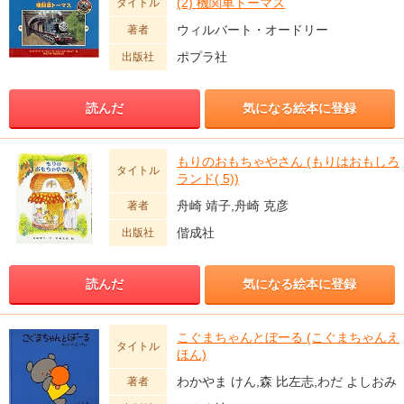
(2) 機関車トーマス
タイトル
ウィルバート・オードリー
著者
ポプラ社
出版社
読んだ
気になる絵本に登録
もりのおもちゃやさん (もりはおもしろ
タイトル
ランド( 5))
舟崎 靖子,舟崎 克彦
著者
偕成社
出版社
読んだ
気になる絵本に登録
こぐまちゃんとぼーる (こぐまちゃんえ
タイトル
ほん)
わかやま けん,森 比左志,わだ よしおみ
著者