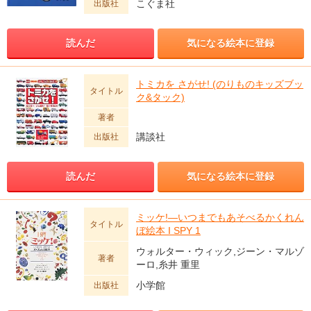
こぐま社
出版社
読んだ
気になる絵本に登録
トミカを さがせ! (のりものキッズブッ
タイトル
ク&タック)
著者
講談社
出版社
読んだ
気になる絵本に登録
ミッケ!―いつまでもあそべるかくれん
タイトル
ぼ絵本 I SPY 1
ウォルター・ウィック,ジーン・マルゾ
著者
ーロ,糸井 重里
小学館
出版社