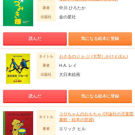
中川 ひろたか
著者
金の星社
出版社
読んだ
気になる絵本に登録
おさるのジョ-ジ (大型しかけえほん)
タイトル
H.A. レイ
著者
大日本絵画
出版社
読んだ
気になる絵本に登録
コロちゃんのおもちゃ (評論社の児童図
タイトル
書館・絵本の部屋)
エリック ヒル
著者