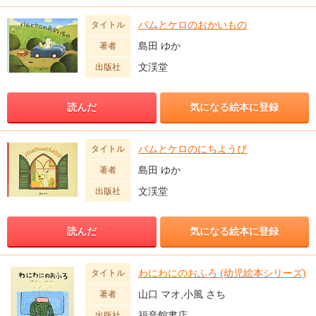
バムとケロのおかいもの
タイトル
島田 ゆか
著者
文渓堂
出版社
読んだ
気になる絵本に登録
バムとケロのにちようび
タイトル
島田 ゆか
著者
文渓堂
出版社
読んだ
気になる絵本に登録
わにわにのおふろ (幼児絵本シリーズ)
タイトル
山口 マオ,小風 さち
著者
福音館書店
出版社