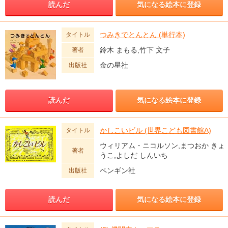
読んだ
気になる絵本に登録
つみきでとんとん (単行本)
タイトル
鈴木 まもる,竹下 文子
著者
金の星社
出版社
読んだ
気になる絵本に登録
かしこいビル (世界こども図書館A)
タイトル
ウィリアム・ニコルソン,まつおか きょ
著者
うこ,よしだ しんいち
ペンギン社
出版社
読んだ
気になる絵本に登録