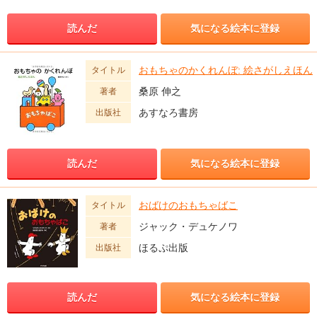
読んだ
気になる絵本に登録
おもちゃのかくれんぼ: 絵さがしえほん
タイトル
桑原 伸之
著者
あすなろ書房
出版社
読んだ
気になる絵本に登録
おばけのおもちゃばこ
タイトル
ジャック・デュケノワ
著者
ほるぷ出版
出版社
読んだ
気になる絵本に登録