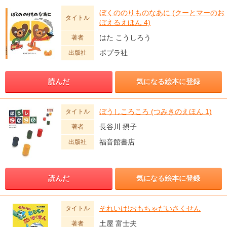
ぼくののりものなあに (クーとマーのお
タイトル
ぼえるえほん 4)
はた こうしろう
著者
ポプラ社
出版社
読んだ
気になる絵本に登録
ぼうしころころ (つみきのえほん 1)
タイトル
長谷川 摂子
著者
福音館書店
出版社
読んだ
気になる絵本に登録
それいけ!おもちゃだいさくせん
タイトル
土屋 富士夫
著者