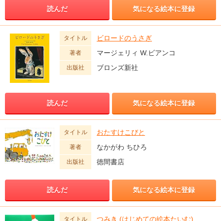
読んだ
気になる絵本に登録
ビロードのうさぎ
タイトル
マージェリィ W.ビアンコ
著者
ブロンズ新社
出版社
読んだ
気になる絵本に登録
おたすけこびと
タイトル
なかがわ ちひろ
著者
徳間書店
出版社
読んだ
気になる絵本に登録
つみき (はじめての絵本たいむ)
タイトル