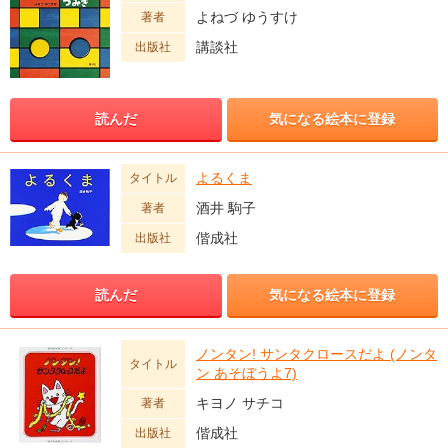
よねづ ゆうすけ
著者
講談社
出版社
読んだ
気になる絵本に登録
よるくま
タイトル
酒井 駒子
著者
偕成社
出版社
読んだ
気になる絵本に登録
ノンタン! サンタクロースだよ (ノンタ
タイトル
ン あそぼうよ7)
キヨノ サチコ
著者
偕成社
出版社