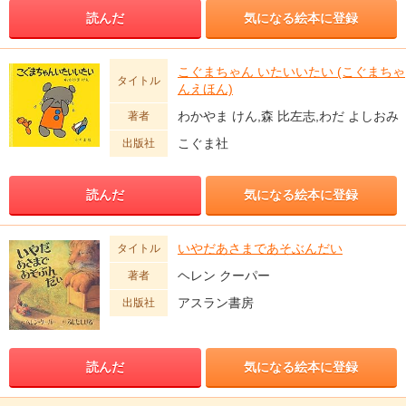
読んだ
気になる絵本に登録
こぐまちゃん いたいいたい (こぐまちゃ
タイトル
んえほん)
わかやま けん,森 比左志,わだ よしおみ
著者
こぐま社
出版社
読んだ
気になる絵本に登録
いやだあさまであそぶんだい
タイトル
ヘレン クーパー
著者
アスラン書房
出版社
読んだ
気になる絵本に登録