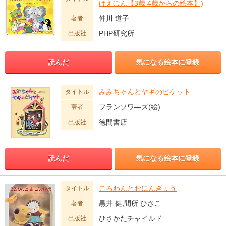
けえほん【3歳 4歳からの絵本】)
仲川 道子
著者
PHP研究所
出版社
読んだ
気になる絵本に登録
みみちゃんとヤギのビケット
タイトル
フランソワ―ズ(絵)
著者
徳間書店
出版社
読んだ
気になる絵本に登録
ころわんとおにんぎょう
タイトル
黒井 健,間所 ひさこ
著者
ひさかたチャイルド
出版社