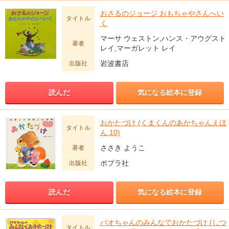
おさるのジョージ おもちゃやさんへい
タイトル
く
マーサ ウェストン,ハンス・アウグスト
著者
レイ,マーガレット レイ
岩波書店
出版社
読んだ
気になる絵本に登録
おかたづけ (くまくんのあかちゃんえほ
タイトル
ん 10)
ささき ようこ
著者
ポプラ社
出版社
読んだ
気になる絵本に登録
パオちゃんのみんなでおかたづけ (しつ
タイトル