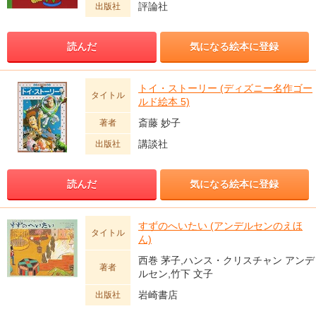
評論社
出版社
読んだ
気になる絵本に登録
トイ・ストーリー (ディズニー名作ゴー
タイトル
ルド絵本 5)
斎藤 妙子
著者
講談社
出版社
読んだ
気になる絵本に登録
すずのへいたい (アンデルセンのえほ
タイトル
ん)
西巻 茅子,ハンス・クリスチャン アンデ
著者
ルセン,竹下 文子
岩崎書店
出版社