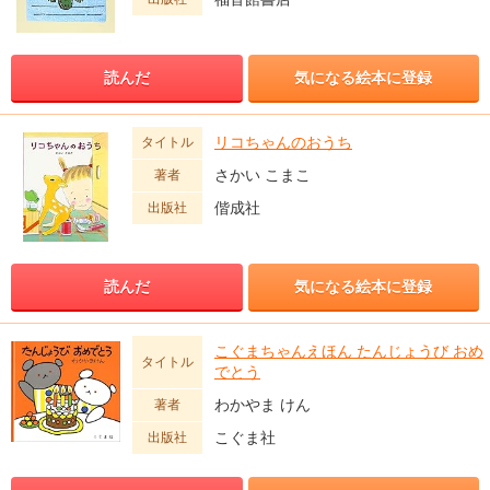
読んだ
気になる絵本に登録
リコちゃんのおうち
タイトル
さかい こまこ
著者
偕成社
出版社
読んだ
気になる絵本に登録
こぐまちゃんえほん たんじょうび おめ
タイトル
でとう
わかやま けん
著者
こぐま社
出版社