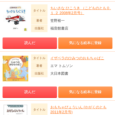
ちいさな ひこうき （こどものとも０.
タイトル
１.２ 2008年2月号）
笠野裕一
著者
福音館書店
出版社
読んだ
気になる絵本に登録
イザベラのひみつのおもちゃばこ
タイトル
エマ トムソン
著者
大日本図書
出版社
読んだ
気になる絵本に登録
おもちゃびょういん (かがくのとも
タイトル
2011年2月号)