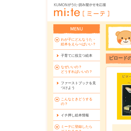
わが子にどんなうた・
絵本をえらべばいい？
子育てに役立つ絵本
ビロード
なぜいいの？
どうすればいいの？
ファーストブックを
見
つけよう
こんなときどうする
の？
イチ押し絵本情報
ミーテに登録したら