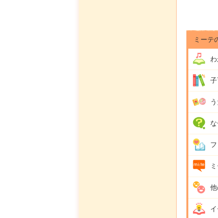
ミーテ
わ
子
う
な
フ
ミ
他
イ