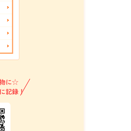
物に☆
に記録！