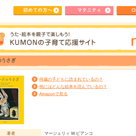
初めて
の方へ
マタ
ニティ
ロ
のうさぎ
何歳の子どもに読まれているの？
他にはどんな絵本を読んでいるの？
Amazonで見る
著者
マージェリィ W.ビアンコ