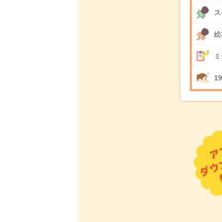
ス
絵
ミ
1