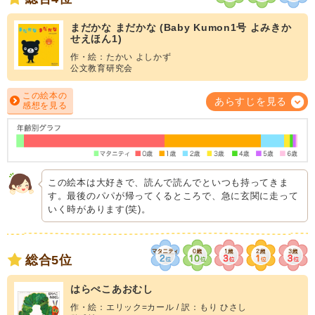
まだかな まだかな (Baby Kumon1号 よみきか
せえほん1)
作・絵：たかい よしかず
公文教育研究会
この絵本の
あらすじを見る
感想を見る
この絵本は大好きで、読んで読んでといつも持ってきま
す。最後のパパが帰ってくるところで、急に玄関に走って
いく時があります(笑)。
総合5位
はらぺこあおむし
作・絵：エリック=カール / 訳：もり ひさし