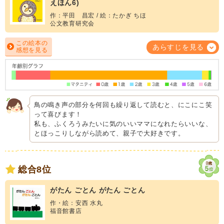
えほん6)
作：平田 昌宏 / 絵：たかぎ ちほ
公文教育研究会
この絵本の
あらすじを見る
感想を見る
鳥の鳴き声の部分を何回も繰り返して読むと、にこにこ笑
って喜びます！
私も、ふくろうみたいに気のいいママになれたらいいな、
とほっこりしながら読めて、親子で大好きです。
総合8位
がたん ごとん がたん ごとん
作・絵：安西 水丸
福音館書店