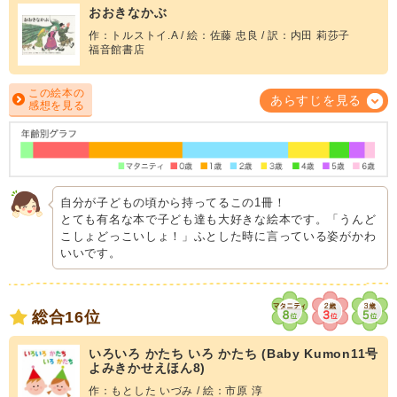
おおきなかぶ
作：トルストイ.A / 絵：佐藤 忠良 / 訳：内田 莉莎子
福音館書店
この絵本の
あらすじを見る
感想を見る
自分が子どもの頃から持ってるこの1冊！
とても有名な本で子ども達も大好きな絵本です。「うんど
こしょどっこいしょ！」ふとした時に言っている姿がかわ
いいです。
総合16位
いろいろ かたち いろ かたち (Baby Kumon11号
よみきかせえほん8)
作：もとした いづみ / 絵：市原 淳