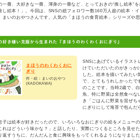
の一冊、大好きな一冊、渾身の一冊など、とっておきの“推し絵本”
推し絵本！」。今回は、SNSの総フォロワー数160万人超の絵本・
、まいのおやつさんです。人気の「まほうの食育絵本」シリーズや
の好き嫌い克服から生まれた『まほうのわくわくおにぎり』
SNSにあげているイラス
まほうのわくわくおに
けていただいたのがきっか
ぎり
した。絵本を描いてみたい
作・絵：まいのおやつ
で、とてもうれしかったで
(KADOKAWA)
のことです。当時2歳で、
魚、特に野菜は全然食べな
き「ごはんに野菜を混ぜち
にぎりにして海苔で包んだ
息子は絵本が好きだったので、いろいろなおにぎりの絵をメニュー
これはどういう味かな？」と話したり、実際につくるところを見せ
り返すうちに、だんだんと食に興味をもってくれるようになりまし