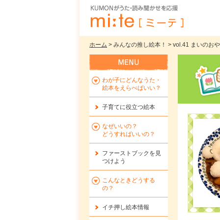
ホーム
> みんなの推し絵本！ > vol.41 まい
わが子にどんなうた・
絵本をえらべばいい？
子育てに役立つ絵本
なぜいいの？
どうすればいいの？
ファーストブックを
見
つけよう
こんなときどうする
の？
イチ押し絵本情報