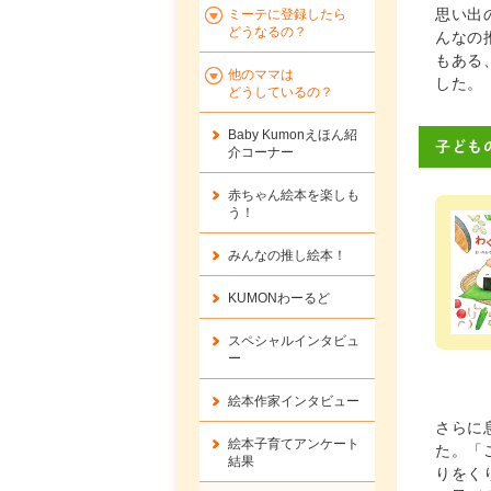
思い出
ミーテに登録したら
どうなるの？
んなの
もある
他のママは
した。
どうしているの？
Baby Kumonえほん紹
子ども
介コーナー
赤ちゃん絵本を楽しも
う！
みんなの推し絵本！
KUMONわーるど
スペシャルインタビュ
ー
絵本作家インタビュー
さらに
絵本子育てアンケート
た。「
結果
りをく