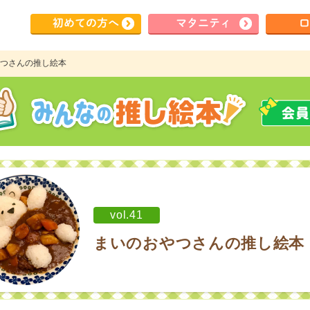
初めて
の方へ
マタ
ニティ
ロ
のおやつさんの推し絵本
vol.41
まいのおやつさんの推し絵本