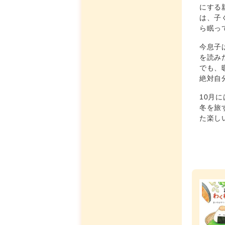
にする
は、子
ら眠っ
今息子
を読み
でも、
絶対自
10月
冬を旅
た楽し