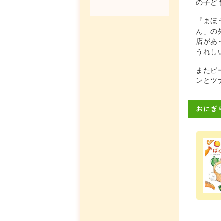
の子ど
『まほ
ん」の
店があ
うれし
またピ
ンとツ
おにぎ