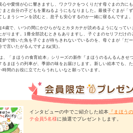
親心や愛情が心に響きますし、ワクワクをつくりだす母ぐまの力に
ぐまと自分の子どもを重ねるようにもなりました。最後子ぐまが「
てしまうシーンを読むと、息子も安心するのか一緒に寝るんですよ
は4歳で、いつの間にかひらがなとカタカナが読めるようになってい
たがります。1冊全部読むときもありますし、子ぐまのセリフだけの
暖炉で焼いた魚を子ぐまが待ちきれないでいるのを、母ぐまが「だ
分で言いたがるんですよね(笑)。
には、「まほうの食育絵本」シリーズの新作『まほうのるんるんきせ
するまほうの列車が、季節の味をお届けします。新しい絵本でも、
い時間のお役に立てたらうれしいなと願っています。
インタビューの中でご紹介した絵本
『まほう
テ会員5名様
に抽選でプレゼントします。