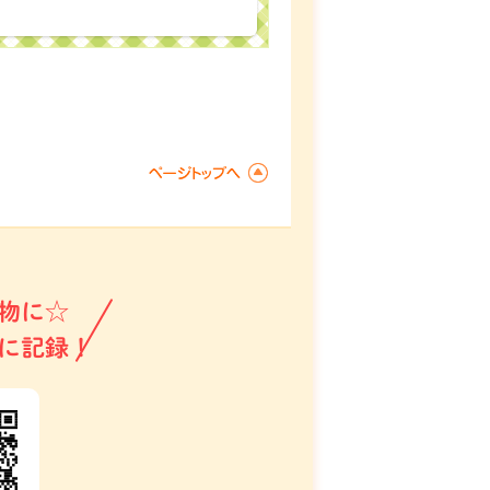
物に☆
に記録！