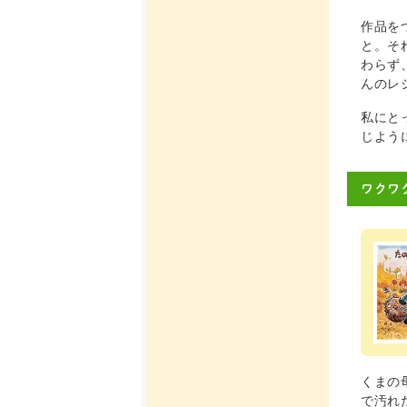
作品を
と。そ
わらず
んのレ
私にと
じよう
ワクワ
くまの
で汚れ