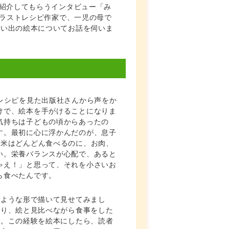
を紹介してもらうインタビュー「み
イラストレシピ作家で、一児の母で
思い出の絵本についてお話を伺いま
トレシピを見た出版社さんから声をか
けで、絵本を手がけることになりま
気持ちは子どもの頃からあったの
す。最初に心に浮かんだのが、息子
白米はどんどん食べるのに、お肉、
い。栄養バランスが心配で、あると
ゃえ！」と思って、それを小さいお
ら食べたんです。
のような形で描いて見せてみまし
たり、絵と見比べながら食事をした
た。この経験を絵本にしたら、読者