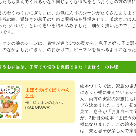
もたちも喜んでくれるかな？同じような悩みをもつおうちの方の役
うのわくわくおにぎり』は、お気に入りのシーンがたくさんありま
外観の絵。猫好きの息子のために看板猫を登場させて、釜炊きごは
ったらいいな」という思いを詰め込みました。細かく描いたので、
いです。
ーマンの涙のシーンは、表情が違う3つの案から、息子と姪っ子に選
ナのなかよしおにぎり」のおかげで、ピーマンを食べるようになっ
りやお弁当は、子育ての悩みを克服できた「まほう」の料理
絵本づくりでは、家族の協
まほうのぱくぱくべん
にぎりが棚に並んでいるシ
とう
ん、両方の実家の家族にも
作・絵：まいのおやつ
プを決めました。また、初
(KADOKAWA)
見て、息子が「お弁当って
が、2冊目の絵本『まほう
種になりました。この絵本
は、夫と息子が楽しんで案