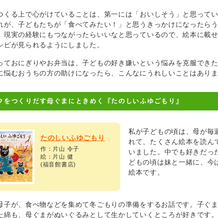
つくる上で心がけていることは、第一には「おいしそう」と思って
れが、子どもたちが「食べてみたい！」と思うきっかけになったら
、現実の経験にもつながったらいいなと思っているので、絵本に載せ
シピが見られるようにしました。
っておにぎりやお弁当は、子どもの好き嫌いという悩みを克服でき
に悩むおうちの方の助けになったら、こんなにうれしいことはあり
クをつくりだす母ぐまにときめく『たのしいふゆごもり』
私が子どもの頃は、母が毎
たのしいふゆごもり
れて、たくさん絵本を読ん
作：片山 令子
いました。中でも好きだっ
絵：片山 健
どもの頃は妹と一緒に、今
(福音館書店)
絵本です。
母子が、食べ物などを集めて冬ごもりの準備をするお話です。子ぐ
た綿も、母ぐまがぬいぐるみとして生かしていくところが好きです