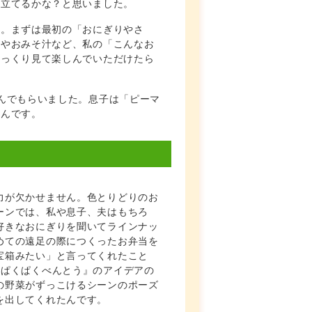
に立てるかな？と思いました。
す。まずは最初の「おにぎりやさ
んやおみそ汁など、私の「こんなお
じっくり見て楽しんでいただけたら
んでもらいました。息子は「ピーマ
たんです。
力が欠かせません。色とりどりのお
ーンでは、私や息子、夫はもちろ
好きなおにぎりを聞いてラインナッ
めての遠足の際につくったお弁当を
宝箱みたい」と言ってくれたこと
のぱくぱくべんとう』のアイデアの
の野菜がずっこけるシーンのポーズ
を出してくれたんです。