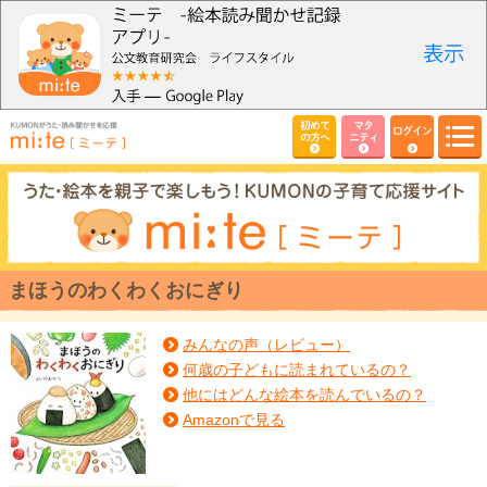
初めて
マタ
ログイン
の方へ
ニティ
まほうのわくわくおにぎり
みんなの声（レビュー）
何歳の子どもに読まれているの？
他にはどんな絵本を読んでいるの？
Amazonで見る