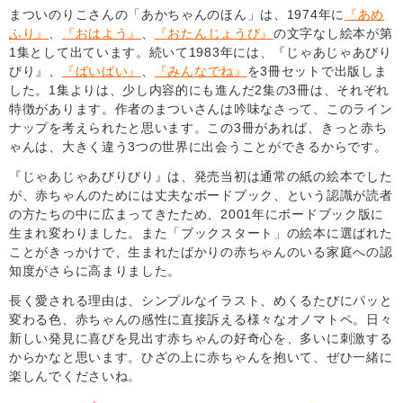
まついのりこさんの「あかちゃんのほん」は、1974年に
『あめ
ふり』
、
『おはよう』
、
『おたんじょうび』
の文字なし絵本が第
1集として出ています。続いて1983年には、『じゃあじゃあびり
びり』、
『ばいばい』
、
『みんなでね』
を3冊セットで出版しま
した。1集よりは、少し内容的にも進んだ2集の3冊は、それぞれ
特徴があります。作者のまついさんは吟味なさって、このライン
ナップを考えられたと思います。この3冊があれば、きっと赤ち
ゃんは、大きく違う3つの世界に出会うことができるからです。
『じゃあじゃあびりびり』は、発売当初は通常の紙の絵本でした
が、赤ちゃんのためには丈夫なボードブック、という認識が読者
の方たちの中に広まってきたため、2001年にボードブック版に
生まれ変わりました。また「ブックスタート」の絵本に選ばれた
ことがきっかけで、生まれたばかりの赤ちゃんのいる家庭への認
知度がさらに高まりました。
長く愛される理由は、シンプルなイラスト、めくるたびにパッと
変わる色、赤ちゃんの感性に直接訴える様々なオノマトペ。日々
新しい発見に喜びを見出す赤ちゃんの好奇心を、多いに刺激する
からかなと思います。ひざの上に赤ちゃんを抱いて、ぜひ一緒に
楽しんでくださいね。