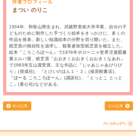
作者プロフィール
まつい のりこ
1934年、和歌山県生まれ。武蔵野美術大学卒業。自分の子
どものために制作した手づくり絵本をきっかけに、多くの
作品を発表。新しい知識絵本の分野を切り開いた。また、
紙芝居の独自性を追求し、観客参加型紙芝居を確立した。
絵本『ころころぽーん』で1976年ボローニャ世界児童図書
展エルバ賞、紙芝居『おおきくおおきくおおきくなあれ』
で1983年五山賞受賞。主な作品に『じゃあじゃあびりび
り』(偕成社)、『とけいのほん１・２』(福音館書店)、
『ぼーる ころころぽーん』(講談社)、『とっとこ とっと
こ』(童心社)などがある。
前の記事
次の記事