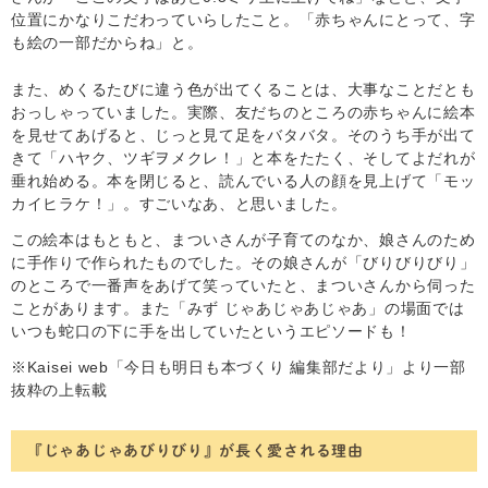
位置にかなりこだわっていらしたこと。「赤ちゃんにとって、字
も絵の一部だからね」と。
また、めくるたびに違う色が出てくることは、大事なことだとも
おっしゃっていました。実際、友だちのところの赤ちゃんに絵本
を見せてあげると、じっと見て足をバタバタ。そのうち手が出て
きて「ハヤク、ツギヲメクレ！」と本をたたく、そしてよだれが
垂れ始める。本を閉じると、読んでいる人の顔を見上げて「モッ
カイヒラケ！」。すごいなあ、と思いました。
この絵本はもともと、まついさんが子育てのなか、娘さんのため
に手作りで作られたものでした。その娘さんが「びりびりびり」
のところで一番声をあげて笑っていたと、まついさんから伺った
ことがあります。また「みず じゃあじゃあじゃあ」の場面では
いつも蛇口の下に手を出していたというエピソードも！
※Kaisei web「今日も明日も本づくり 編集部だより」より一部
抜粋の上転載
『じゃあじゃあびりびり』が長く愛される理由