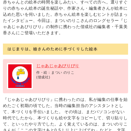
赤ちゃんとの絵本の時間を楽しみたい、すべての方へ。選りすぐ
りの赤ちゃん絵本の誕生秘話や、作家さん・編集者さんが絵本に
込めた思いを伺いました。赤ちゃん絵本を楽しむヒントが詰まっ
たインタビュー、今回は、まついのりこさんのロングセラー『じ
ゃあじゃあびりびり』の制作に携わった偕成社の編集者・千葉美
香さんにご登場いただきます。
はじまりは、娘さんのために手づくりした絵本
じゃあじゃあびりびり
作・絵：まつい のりこ
(偕成社)
『じゃあじゃあびりびり』に携わったのは、私が編集の仕事を始
めたごく初期の頃でした。当時の編集担当のアシスタントとし
て、本づくりを手伝いました。 その頃は、まだパソコンがない
時代でしたから、本づくりも絵や文字をコピーして、切り貼りし
て、といったやり方でした。よく覚えているのは、まついのりこ
さんが「ここの文字はあと0.5ミリ上に上げてね」などと、文字