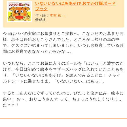
いないいないばああそび おでかけ版ボード
ブック
作・絵：
木村 裕一
偕成社
今日はパパの実家にお墓参りとご挨拶へ。こないだのお墓参り同
様、息子は終始おりこうさんでした。ところが…帰りの車の中
で、グズグズが始まってしまいました。いつもお昼寝している時
間にお昼寝できなかったからかな…。
いつもなら、ここでお気に入りのボールを「はいっ」と渡すのだ
けど、今日は初めて絵本をマザーズバッグに入れていたこともあ
り、『いないいないばああそび』を読んでみることに！ チャイ
ルドシートに乗せたまま、「いないいない…ばあっ」。
すると…あんなにぐずっていたのに、ぴたっと泣き止み、絵本に
集中！ お～、おりこうさん☆ って、ちょっとうれしくなりまし
た＾＾！