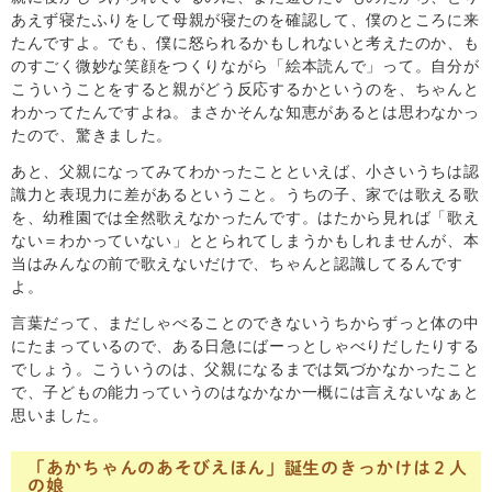
あえず寝たふりをして母親が寝たのを確認して、僕のところに来
たんですよ。でも、僕に怒られるかもしれないと考えたのか、も
のすごく微妙な笑顔をつくりながら「絵本読んで」って。自分が
こういうことをすると親がどう反応するかというのを、ちゃんと
わかってたんですよね。まさかそんな知恵があるとは思わなかっ
たので、驚きました。
あと、父親になってみてわかったことといえば、小さいうちは認
識力と表現力に差があるということ。うちの子、家では歌える歌
を、幼稚園では全然歌えなかったんです。はたから見れば「歌え
ない＝わかっていない」ととられてしまうかもしれませんが、本
当はみんなの前で歌えないだけで、ちゃんと認識してるんです
よ。
言葉だって、まだしゃべることのできないうちからずっと体の中
にたまっているので、ある日急にばーっとしゃべりだしたりする
でしょう。こういうのは、父親になるまでは気づかなかったこと
で、子どもの能力っていうのはなかなか一概には言えないなぁと
思いました。
「あかちゃんのあそびえほん」誕生のきっかけは２人
の娘