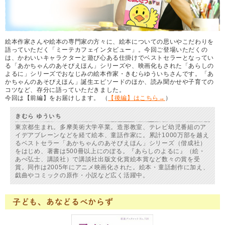
絵本作家さんや絵本の専門家の方々に、絵本についての思いやこだわりを
語っていただく「ミーテカフェインタビュー」。今回ご登場いただくの
は、かわいいキャラクターと遊び心ある仕掛けでベストセラーとなってい
る「あかちゃんのあそびえほん」シリーズや、映画化もされた「あらしの
よるに」シリーズでおなじみの絵本作家・きむらゆういちさんです。「あ
かちゃんのあそびえほん」誕生エピソードのほか、読み聞かせや子育ての
コツなど、存分に語っていただきました。
今回は【前編】をお届けします。 （
【後編】はこちら→
）
きむら ゆういち
東京都生まれ。多摩美術大学卒業。造形教室、テレビ幼児番組のア
イデアブレーンなどを経て絵本、童話作家に。累計1000万部を越え
るベストセラー「あかちゃんのあそびえほん」シリーズ（偕成社）
をはじめ、著書は500冊以上にのぼる。『あらしのよるに』（絵・
あべ弘士、講談社）で講談社出版文化賞絵本賞など数々の賞を受
賞。同作は2005年にアニメ映画化された。絵本・童話創作に加え、
戯曲やコミックの原作・小説など広く活躍中。
子ども、あなどるべからず