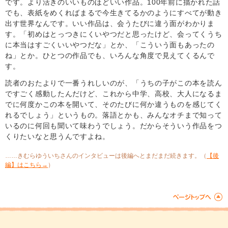
です。より活きのいいものほどいい作品。100年前に描かれた話
でも、表紙をめくればまるで今生きてるかのようにすべてが動き
出す世界なんです。いい作品は、会うたびに違う面がわかりま
す。「初めはとっつきにくいやつだと思ったけど、会ってくうち
に本当はすごくいいやつだな」とか、「こういう面もあったの
ね」とか。ひとつの作品でも、いろんな角度で見えてくるんで
す。
読者のおたよりで一番うれしいのが、「うちの子がこの本を読ん
ですごく感動したんだけど、これから中学、高校、大人になるま
でに何度かこの本を開いて、そのたびに何か違うものを感じてく
れるでしょう」というもの。落語とかも、みんなオチまで知って
いるのに何回も聞いて味わうでしょう。だからそういう作品をつ
くりたいなと思うんですよね。
……きむらゆういちさんのインタビューは後編へとまだまだ続きます。（
【後
編】はこちら→
）