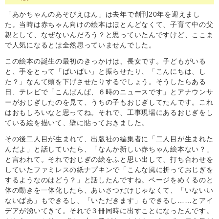
「あかちゃんのあそびえほん」は去年で創刊20年を迎えまし
た。当時は赤ちゃん向けの絵本はほとんどなくて、子育て中の父
親として、なぜないんだろう？と思っていたんですけど、ここま
で人気になるとは全然思っていませんでした。
この絵本の誕生の最初のきっかけは、長女です。子どもがいる
と、手をとって「ばいばい」と振らせたり、「こんにちは、し
た？」なんて頭を下げさせたりするでしょう。そうしたらある
日、テレビで「こんばんば、６時のニュースです」とアナウンサ
ーがおじぎしたのを見て、うちの子もおじぎしてたんです。これ
はおもしろいなと思ってね。それで、工事現場にあるおじぎをし
ている絵を描いて、壁に貼っておきました。
その後二人目が生まれて、出版社の編集者に「二人目が生まれた
んだよ」と話していたら、「なんか新しい赤ちゃん絵本ない？」
と言われて。それでおじぎの絵をふと思い出して、打ち合わせを
していたファミレスの紙ナプキンで「こんな風に折っておじぎを
するようなのはどう？」と話したんですね。ページをめくるのと
体の動きを一体化したら、あいさつだけじゃなくて、「いないい
ないばあ」もできるし、「いただきます」もできるし……とアイ
デアが湧いてきて。それで３冊同時に出すことになったんです。