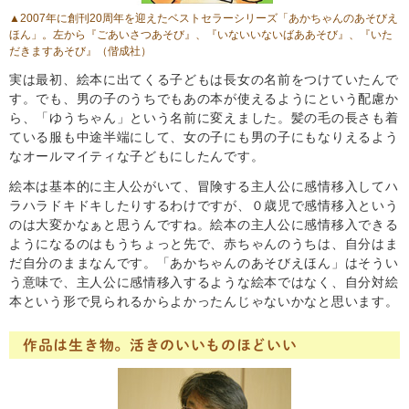
▲2007年に創刊20周年を迎えたベストセラーシリーズ「あかちゃんのあそびえ
ほん」。左から
『ごあいさつあそび』
、
『いないいないばああそび』
、
『いた
だきますあそび』
（偕成社）
実は最初、絵本に出てくる子どもは長女の名前をつけていたんで
す。でも、男の子のうちでもあの本が使えるようにという配慮か
ら、「ゆうちゃん」という名前に変えました。髪の毛の長さも着
ている服も中途半端にして、女の子にも男の子にもなりえるよう
なオールマイティな子どもにしたんです。
絵本は基本的に主人公がいて、冒険する主人公に感情移入してハ
ラハラドキドキしたりするわけですが、０歳児で感情移入という
のは大変かなぁと思うんですね。絵本の主人公に感情移入できる
ようになるのはもうちょっと先で、赤ちゃんのうちは、自分はま
だ自分のままなんです。「あかちゃんのあそびえほん」はそうい
う意味で、主人公に感情移入するような絵本ではなく、自分対絵
本という形で見られるからよかったんじゃないかなと思います。
作品は生き物。活きのいいものほどいい