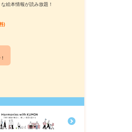
々な絵本情報が読み放題！
料)
中！