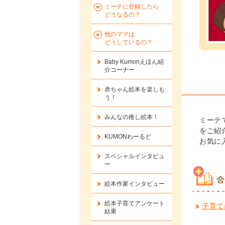
ミーテに登録したら
どうなるの？
他のママは
どうしているの？
Baby Kumonえほん紹
介コーナー
赤ちゃん絵本を楽しも
う！
みんなの推し絵本！
ミーテ
をご紹
KUMONわーるど
お気に
スペシャルインタビュ
ー
合
絵本作家インタビュー
絵本子育てアンケート
子育て
結果