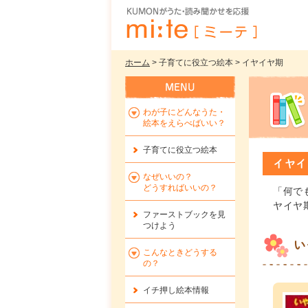
ホーム
> 子育てに役立つ絵本 > イヤイヤ期
わが子にどんなうた・
絵本をえらべばいい？
子育てに役立つ絵本
イヤイ
なぜいいの？
どうすればいいの？
「何で
ヤイヤ
ファーストブックを
見
つけよう
い
こんなときどうする
の？
イチ押し絵本情報