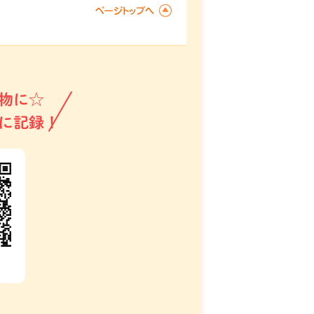
物に☆
に記録！