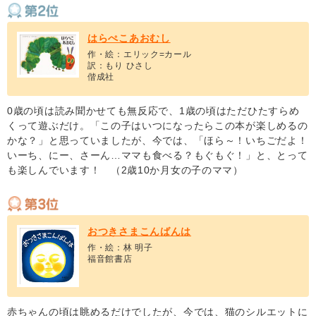
はらぺこあおむし
作・絵：エリック=カール
訳：もり ひさし
偕成社
0歳の頃は読み聞かせても無反応で、1歳の頃はただひたすらめ
くって遊ぶだけ。「この子はいつになったらこの本が楽しめるの
かな？」と思っていましたが、今では、「ほら～！いちごだよ！
いーち、にー、さーん…ママも食べる？もぐもぐ！」と、とって
も楽しんでいます！ （2歳10か月女の子のママ）
おつきさまこんばんは
作・絵：林 明子
福音館書店
赤ちゃんの頃は眺めるだけでしたが、今では、猫のシルエットに