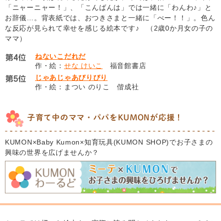
「ニャーニャー！」、「こんばんは」では一緒に「わんわ♪」と
お辞儀…。背表紙では、おつきさまと一緒に「べー！！」。色ん
な反応が見られて幸せを感じる絵本です♪ （2歳0か月女の子の
ママ）
ねないこだれだ
作・絵：
せな けいこ
福音館書店
じゃあじゃあびりびり
作・絵：まつい のりこ 偕成社
子育て中のママ・パパをKUMONが応援！
KUMON×Baby Kumon×知育玩具(KUMON SHOP)でお子さまの
興味の世界を広げませんか？