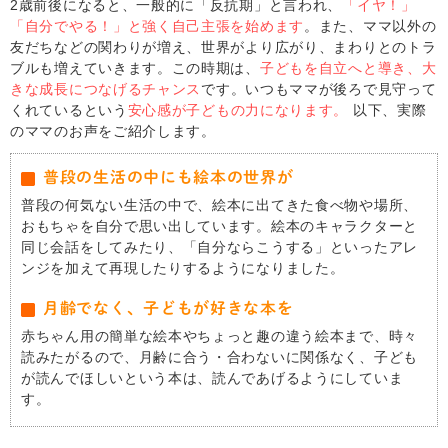
2歳前後になると、一般的に「反抗期」と言われ、
「イヤ！」
「自分でやる！」と強く自己主張を始めます
。また、ママ以外の
友だちなどの関わりが増え、世界がより広がり、まわりとのトラ
ブルも増えていきます。この時期は、
子どもを自立へと導き、大
きな成長につなげるチャンス
です。いつもママが後ろで見守って
くれているという
安心感が子どもの力になります。
以下、実際
のママのお声をご紹介します。
普段の生活の中にも絵本の世界が
普段の何気ない生活の中で、絵本に出てきた食べ物や場所、
おもちゃを自分で思い出しています。絵本のキャラクターと
同じ会話をしてみたり、「自分ならこうする」といったアレ
ンジを加えて再現したりするようになりました。
月齢でなく、子どもが好きな本を
赤ちゃん用の簡単な絵本やちょっと趣の違う絵本まで、時々
読みたがるので、月齢に合う・合わないに関係なく、子ども
が読んでほしいという本は、読んであげるようにしていま
す。