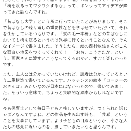
「橋を渡るってワクワクするな」って、ポンッってアイデアが降
ってきた話なんですね。
「昔ばなし大学」という所に行っていたことがありまして、そこ
で昔ばなしの繰り返しの重要性などを学ばせていただいて、それ
を生かしているつもりです。「髪の毛一本橋」などの昔ばなしに
おいても橋を渡るというのは異界に行くということなんで、そん
なイメージで書きました。そうしたら、絵の西村敏雄さんがこん
な面白い地図をつくってくれて！ 「おお、こうきたか」とい
う。画家さんに渡すとこうなってくるのかと、すごく楽しかった
です。
また、主人公は分かっていないけれど、読者は分かっているとい
う二重構造で書いているんです。ハッチンスの絵本『ロージーの
おさんぽ』みたいなのが日本にはなかったので、書いてみまし
た。そういう意味で、ちょっと実験的な絵本かもしれないです
ね。
今も保育士として毎日子どもと接していますが、つくられた話じ
ゃダメなんですよね。どの作品を生み出す時も、「共感」という
ことを大事にしています。より子どもの目線というか、小さな人
たちの感覚に近いものを、渡していきたいなと思うんです。