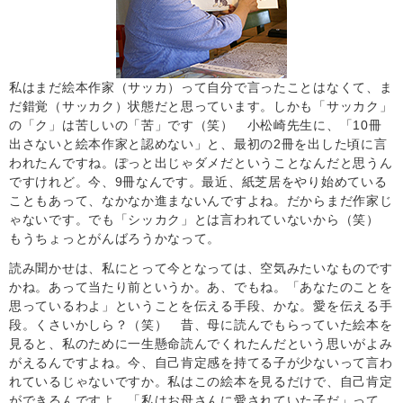
私はまだ絵本作家（サッカ）って自分で言ったことはなくて、ま
だ錯覚（サッカク）状態だと思っています。しかも「サッカク」
の「ク」は苦しいの「苦」です（笑） 小松崎先生に、「10冊
出さないと絵本作家と認めない」と、最初の2冊を出した頃に言
われたんですね。ぽっと出じゃダメだということなんだと思うん
ですけれど。今、9冊なんです。最近、紙芝居をやり始めている
こともあって、なかなか進まないんですよね。だからまだ作家じ
ゃないです。でも「シッカク」とは言われていないから（笑）
もうちょっとがんばろうかなって。
読み聞かせは、私にとって今となっては、空気みたいなものです
かね。あって当たり前というか。あ、でもね。「あなたのことを
思っているわよ」ということを伝える手段、かな。愛を伝える手
段。くさいかしら？（笑） 昔、母に読んでもらっていた絵本を
見ると、私のために一生懸命読んでくれたんだという思いがよみ
がえるんですよね。今、自己肯定感を持てる子が少ないって言わ
れているじゃないですか。私はこの絵本を見るだけで、自己肯定
ができるんですよ。「私はお母さんに愛されていた子だ」って、