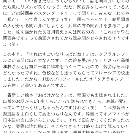
聞いて、「いい響きだな」ってひらめいて、話を関西弁にしてみ
たら急にリズムが良くなって。ただ、関西弁をしゃべっている人
に「どの関西弁がスタンダード？」って聞くと、みんな「わてや
（私だ）」って言うんですよ（笑） 困っちゃって！ 結局関東
の人が分かる関西弁にしようと、兵庫の方の関西弁を参考にしま
した。絵を描かれた長谷川義史さんは関西の方。「これはヤワな
関西弁です」って前置きされてから読み聞かせをされるそうです
よ（笑）
この本と、『それはすごいなりっぱだね！』は、クアラルンプー
ルにいる間に出た本なんです。この絵を手がけてくださった高橋
和枝さんとは前に一緒に絵本をつくっていたので、苦労はそれほ
どなかったですね。色校なども送ってもらってマレーシアで校正
しました。だから、1版のプロフィールにだけ「クアラルンプー
ル在住」と書いてあるんですよ。
一番新しい絵本『おばけかな？』は、韓国でも出版されました。
出版のお話から1年半くらいたって送られてきたら、表紙が変わ
っていてびっくりしちゃったんですけれど（笑） これ擬音語・
擬態語を面白くしてあるつもりなんです。韓国ってオノマトペが
日本語の次に多いらしいんです。それで面白がってくださったの
かな。実際に読む時は、そこをできるだけ盛り上げて読んでいた
だけたらうれしいなって思います。瀬戸大橋を渡っている時に