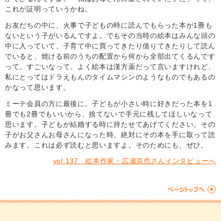
これが証明っていうかね。
お友だちの中に、火事で子どもの時に読んでもらった本が1冊も
ないという子がいるんですよ。でもその当時の絵本はみんな頭の
中に入っていて、子育て中に買ってきたり借りてきたりして読ん
でいると、焼ける前のうちの配置から何から全部出てくるんです
って。すごいなって。よく絵本は漢方薬だって言いますけれど、
私にとってはドラえもんのタイムマシンのようなものでもあるの
かなって思います。
ミーテ会員の方に最後に。子どもが小さい時に好きだった本を1
冊でも2冊でもいいから、捨てないで手元に残してほしいなって
思います。子どもが結婚する時に持たせてあげてください。その
子がお父さんお母さんになった時、絶対にその本を手に取って読
みます。これは必ず読むと思いますよ。そのためにも、ぜひ。
vol.137 絵本作家・広瀬克也さんインタビューへ