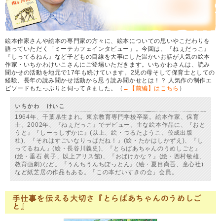
絵本作家さんや絵本の専門家の方々に、絵本についての思いやこだわりを
語っていただく「ミーテカフェインタビュー」。今回は、『ねぇだっこ』
『しってるねん』など子どもの目線を大事にした温かいお話が人気の絵本
作家・いちかわけいこさんにご登場いただきます。いちかわさんは、読み
聞かせの活動を地元で17年も続けています。2児の母そして保育士としての
経験、長年の読み聞かせ活動から思う読み聞かせとは！？ 人気作の制作エ
ピソードもたっぷりと伺ってきました。（
←【前編】はこちら
）
いちかわ けいこ
1964年、千葉県生まれ。東京教育専門学校卒業。絵本作家、保育
士。2002年、『ねぇだっこ』でデビュー。主な絵本作品に、『おと
うと』『しーっしずかに』(以上、絵・つるたようこ、佼成出版
社)、『それはすごいなりっぱだね！』(絵・たかはしかずえ)、『し
ってるねん』(絵・長谷川義史)、『とらばあちゃんのうめしごと』
(絵・垂石 眞子、以上アリス館)、『おばけかな？』(絵・西村敏雄、
教育画劇)など。『うんちうんちぽっとん』(絵・夏目尚吾、童心社)
など紙芝居の作品もある。「この本だいすきの会」会員。
手仕事を伝える大切さ『とらばあちゃんのうめしご
と』