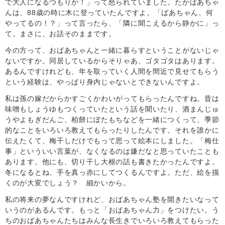
で大人になるつもりか！」って怒られていました。たかばあちゃ
んは、88歳の時に木に登っていたんですよ。「ばあちゃん、何
やってるの！？」って言ったら、「隣に聞こえるから静かに」っ
て。まさに、お話そのままです。
今の方って、おばあちゃんと一緒に暮らすということがないじゃ
ないですか。同居しているからそりゃあ、ゴタゴタはあります。
あるんですけれども、年を取っていく人間を間近で見せてもらう
という経験は、やっぱり身内じゃないとできないんですよ。
私は孫の嫁だからかすごくかわいがってもらったんですね。昔は
味噌もしょうゆもつくっていたという話を聞いたり、酒まんじゅ
うやよもぎだんご、柏餅にぼたもちなどを一緒につくって、季節
的なことをいろいろ教えてもらったりしたんです。それを誰かに
伝えたくて、梅干しだけでもって思って絵本にしました。「梅仕
事」といういい言葉が、なくなるのは嫌だなと思っていたことも
あります。他にも、切り干し大根の話も書きたかったんですよ。
冬になるとね、手を真っ赤にしてつくるんですよ。ただ、絵を描
くのが大変でしょう？ 細かいから。
私の将来の夢なんですけれど、おばあちゃん塾を開きたいなって
いうのがあるんです。もっと「おばあちゃん力」をつけたい。う
ちのおばあちゃんたちはみんな長生きでいろいろ教えてもらった