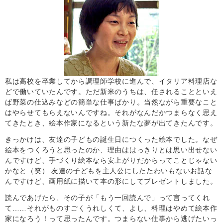
私は高校を卒業してから調理師学校に進んで、イタリア料理店な
どで働いていたんです。ただ新米のうちは、任されることといえ
ば野菜の仕込みなどの簡単な仕事ばかり。当然ながら重要なこと
はやらせてもらえないんですね。それがなんだかつまらなく思え
てきたとき、絵本作家になるという新たな夢が出てきたんです。
きっかけは、友達の子どもの誕生日につくった絵本でした。なぜ
絵本をつくろうと思ったのか、理由ははっきりとは思い出せない
んですけど、手づくり絵本なら安上がりだからってことじゃない
かなと（笑） 友達の子どもを主人公にしたたわいもないお話な
んですけど、画用紙に描いて本の形にしてプレゼントしました。
読んであげたら、その子が「もう一回読んで」って言ってくれ
て……それがものすごくうれしくて、よし、料理はやめて絵本作
家になろう！って思ったんです。つまらない仕事から逃げたいっ