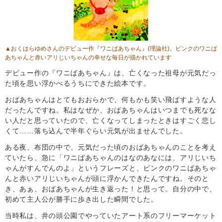
▲おくはらゆめさんのデビュー作
『ワニばあちゃん』
(理論社)。ピンクのワニば
あちゃんと赤いアリじいちゃんの幸せな毎日が描かれています
デビュー作の『ワニばあちゃん』は、亡くなった祖母が元気だっ
た頃を思い浮かべるうちにできた絵本です。
おばあちゃんはとてもおおらかで、何もかも笑い飛ばすような人
だったんですね。私はなぜか、おばあちゃんはいつまでも死なな
い人だと思っていたので、亡くなってしまったときはすごく悲し
くて……落ち込んで半年ぐらい元気が出ませんでした。
ある夜、布団の中で、元気だった頃のおばあちゃんのことを考え
ていたら、急に「ワニばあちゃんのはなのあなには、アリじいち
ゃんがすんでんのよ」というフレーズと、ピンクのワニばあちゃ
んと赤いアリじいちゃんが頭に浮かんできたんですね。そのと
き、あぁ、おばあちゃんが生き返った！と思って。自分の中で、
初めて主人公が勝手に歩き出した瞬間でした。
当時私は、井の頭公園でやっていたアート系のフリーマーケット