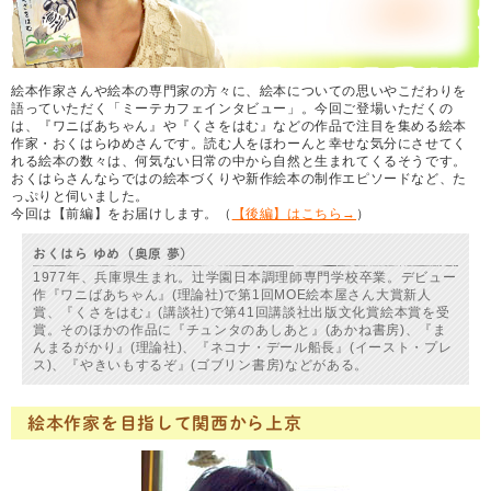
絵本作家さんや絵本の専門家の方々に、絵本についての思いやこだわりを
語っていただく「ミーテカフェインタビュー」。今回ご登場いただくの
は、『ワニばあちゃん』や『くさをはむ』などの作品で注目を集める絵本
作家・おくはらゆめさんです。読む人をほわーんと幸せな気分にさせてく
れる絵本の数々は、何気ない日常の中から自然と生まれてくるそうです。
おくはらさんならではの絵本づくりや新作絵本の制作エピソードなど、た
っぷりと伺いました。
今回は【前編】をお届けします。（
【後編】はこちら→
）
おくはら ゆめ（奥原 夢）
1977年、兵庫県生まれ。辻学園日本調理師専門学校卒業。デビュー
作『ワニばあちゃん』(理論社)で第1回MOE絵本屋さん大賞新人
賞、『くさをはむ』(講談社)で第41回講談社出版文化賞絵本賞を受
賞。そのほかの作品に『チュンタのあしあと』(あかね書房)、『ま
んまるがかり』(理論社)、『ネコナ・デール船長』(イースト・プレ
ス)、『やきいもするぞ』(ゴブリン書房)などがある。
絵本作家を目指して関西から上京