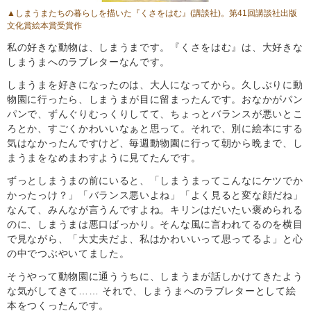
▲しまうまたちの暮らしを描いた
『くさをはむ』
(講談社)。第41回講談社出版
文化賞絵本賞受賞作
私の好きな動物は、しまうまです。『くさをはむ』は、大好きな
しまうまへのラブレターなんです。
しまうまを好きになったのは、大人になってから。久しぶりに動
物園に行ったら、しまうまが目に留まったんです。おなかがパン
パンで、ずんぐりむっくりしてて、ちょっとバランスが悪いとこ
ろとか、すごくかわいいなぁと思って。それで、別に絵本にする
気はなかったんですけど、毎週動物園に行って朝から晩まで、し
まうまをなめまわすように見てたんです。
ずっとしまうまの前にいると、「しまうまってこんなにケツでか
かったっけ？」「バランス悪いよね」「よく見ると変な顔だね」
なんて、みんなが言うんですよね。キリンはだいたい褒められる
のに、しまうまは悪口ばっかり。そんな風に言われてるのを横目
で見ながら、「大丈夫だよ、私はかわいいって思ってるよ」と心
の中でつぶやいてました。
そうやって動物園に通ううちに、しまうまが話しかけてきたよう
な気がしてきて…… それで、しまうまへのラブレターとして絵
本をつくったんです。