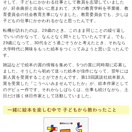
そして、子どもにかかわる仕事として教員を志望していました
が、紆余曲折と出会いに恵まれて、大学の教育学科を卒業後、教
育委員会の社会教育主事になりました。教育委員会でも、少しは
子どもの仕事にかかわれるかなと思ったんです。
転機が訪れたのは、29歳のとき。このまま同じことの繰り返し
でいいのかなって、なんとなく悶々としていたんですよ。でも、
29歳になって、30代をどう過ごそうかと考えたとき、それなら
大学時代に興味をもった絵本をつくってみようと思い立ったんで
す。
雑誌などで絵本の賞の情報を集めて、5つの賞に同時期に応募し
ました。そうしたら初めて送った絵本が佳作になって、翌年には
新人賞を受賞することができたんです。第13回講談社絵本新人
賞を受賞した『こうへいみませんでしたか』が、絵本作家として
のデビュー作です。それからしばらくは、仕事も続けながら、土
日だけ描く休日作家として活動していました。
一緒に絵本を楽しむ中で 子どもから教わったこと