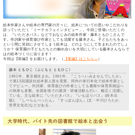
絵本作家さんや絵本の専門家の方々に、絵本についての思いやこだわりを
語っていただく「ミーテカフェインタビュー」。今回ご登場いただくの
は、『いただきバス』などでおなじみの絵本作家・藤本ともひこさんで
す。作詞家や保育遊び作家としても活躍する藤本さん。子どもたちをあっ
という間に笑顔にさせてしまう絵本は、どのようにして生まれたのでしょ
うか？ 保育園の子どもたちとの触れ合いを大切にしている藤本さんならで
はの絵本づくりに迫ります！
今回は【前編】をお届けします。（
【後編】はこちら→
）
藤本 ともひこ（ふじもと ともひこ）
1961年、東京都生まれ。1991年、『こうへいみませんでしたか』
で第13回講談社絵本新人賞を受賞、同作の単行本化で絵本作家とし
てデビュー。作詞家、保育遊びの作者としても書籍や保育系雑誌へ
の執筆も多数。全国各地での講演・研修活動も行い、幅広く活躍し
ている。主な絵本に『いただきバス』『いもほりバス』(鈴木出
版)、『しーらんぺったん』『すっぽんぽん』(文・中川ひろたか、
世界文化社)などがある。
大学時代、バイト先の図書館で絵本と出会う