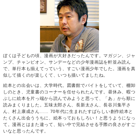
ぼくは子どもの頃、漫画が大好きだったんです。マガジン、ジャ
ンプ、チャンピオン、サンデーなどの少年漫画誌を軒並み読ん
で、単行本も揃えてっていう、すごい漫画少年でした。漫画を真
似して描くのが楽しくて、いつも描いてましたね。
絵本との出会いは、大学時代。図書館でバイトをしていて、棚卸
しのとき、児童書のコーナーを任せられたんです。昼休み、暇つ
ぶしに絵本を片っ端から読んでみようと思って、「あ」から順に
読みまくりました。五味太郎さん、長新太さん、長谷川集平さ
ん、村上康成さん…… 70年代に生まれたすばらしい創作絵本と
たくさん出会ううちに、絵本っておもしろい！と思うようになっ
て。漫画とはまた違って、短い中で完結させる手際の良さがすご
いなと思ったんです。