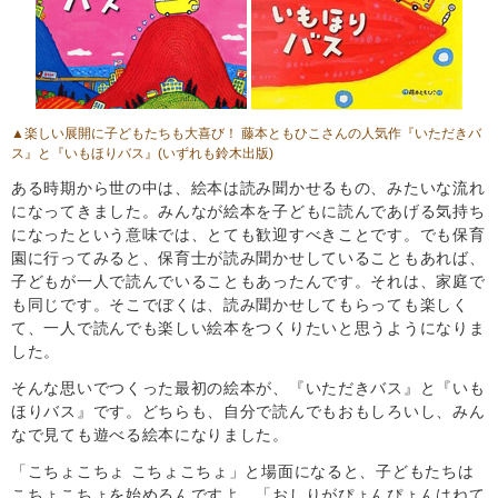
▲楽しい展開に子どもたちも大喜び！ 藤本ともひこさんの人気作
『いただきバ
ス』
と
『いもほりバス』
(いずれも鈴木出版)
ある時期から世の中は、絵本は読み聞かせるもの、みたいな流れ
になってきました。みんなが絵本を子どもに読んであげる気持ち
になったという意味では、とても歓迎すべきことです。でも保育
園に行ってみると、保育士が読み聞かせしていることもあれば、
子どもが一人で読んでいることもあったんです。それは、家庭で
も同じです。そこでぼくは、読み聞かせしてもらっても楽しく
て、一人で読んでも楽しい絵本をつくりたいと思うようになりま
した。
そんな思いでつくった最初の絵本が、『いただきバス』と『いも
ほりバス』です。どちらも、自分で読んでもおもしろいし、みん
なで見ても遊べる絵本になりました。
「こちょこちょ こちょこちょ」と場面になると、子どもたちは
こちょこちょを始めるんですよ。「おしりがぴょんぴょんはねて