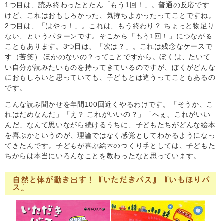
1つ目は、読み終わったとたん「もう1回！」。普通の反応です
けど、これはおもしろかった、気持ちよかったってことですね。
2つ目は、「はやっ！」。これは、もう終わり？ ちょっと物足り
ない、というパターンです。そこから「もう1回！」につながる
こともあります。3つ目は、「次は？」。これは残念なケースで
す（苦笑） ほかのないの？ってことですから。ぼくは、たいて
い自分が読みたいものを持ってきているのですが、ぼくがどんな
におもしろいと思っていても、子どもとは違うってこともあるの
です。
こんな読み聞かせを年間100回近くやるわけです。「そうか、こ
れはだめなんだ」「え？ これがいいの？」「へぇ、これがいい
んだ」なんて思いながら続けるうちに、子どもたちがどんな絵本
を喜ぶかというのが、理論ではなく感覚としてわかるようになっ
てきたんです。子どもが喜ぶ絵本のつくり手としては、子どもた
ちからは本当にいろんなことを教わったなと思っています。
自然と体が動き出す！『いただきバス』『いもほりバ
ス』