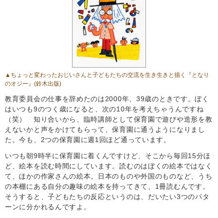
▲ちょっと変わったおじいさんと子どもたちの交流を生き生きと描く
『となり
のオジー』
(鈴木出版)
教育委員会の仕事を辞めたのは2000年、39歳のときです。ぼく
はいつも9のつく歳になると、次の10年を考えちゃうんですね
（笑） 知り合いから、臨時講師として保育園で遊びや造形を教
えないかと声をかけてもらって、保育園に通うようになりまし
た。今も、2つの保育園に週1回ほど通っています。
いつも朝9時半に保育園に着くんですけど、そこから毎回15分ほ
ど、絵本を読む時間にしています。読むのはぼくの絵本ではなく
て、ほかの作家さんの絵本。日本のものや外国のものなど、うち
の本棚にある自分の趣味の絵本を持ってきて、1冊読むんです。
そうすると、子どもたちの反応というのは、だいたい3つのパタ
ーンに分かれるんですよ。