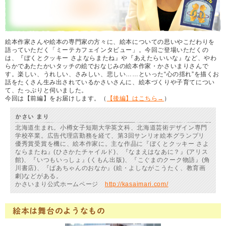
絵本作家さんや絵本の専門家の方々に、絵本についての思いやこだわりを
語っていただく「ミーテカフェインタビュー」。今回ご登場いただくの
は、『ぼくとクッキー さよならまたね』や『あえたらいいな』など、やわ
らかであたたかいタッチの絵でおなじみの絵本作家・かさいまりさんで
す。楽しい、うれしい、さみしい、悲しい……といった“心の揺れ”を描くお
話をたくさん生み出されているかさいさんに、絵本づくりや子育てについ
て、たっぷりと伺いました。
今回は【前編】をお届けします。（
【後編】はこちら→
）
かさい まり
北海道生まれ。小樽女子短期大学英文科、北海道芸術デザイン専門
学校卒業。広告代理店勤務を経て、第3回サンリオ絵本グランプリ
優秀賞受賞を機に、絵本作家に。主な作品に『ぼくとクッキー さよ
ならまたね』(ひさかたチャイルド)、『なまえはなあに？』(アリス
館)、『いつもいっしょ』(くもん出版)、『こぐまのクーク物語』(角
川書店)、『ばあちゃんのおなか』(絵・よしながこうたく、教育画
劇)などがある。
かさいまり公式ホームページ
http://kasaimari.com/
絵本は舞台のようなもの