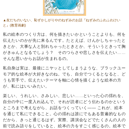
▲友だちのいない、恥ずかしがりやのねずみのお話
『ねずみのふわふわけい
と』
(教育画劇)
私の絵本のつくり方は、何を描きたいかということよりも、何を
伝えたいのかが先に来るんです。たとえば、けんかしちゃったと
きとか、大事な人と別れちゃったときとか、そういうときって胸
がきゅんとなるでしょう？ そのつらさや悲しさを伝えたい……
そんな思いからお話が生まれるの。
私自身は実は、最後にニヤッとしてしまうような、ブラックユー
モア的な絵本が大好きなのね。でも、自分でつくるとなると、ど
うも苦手で。伝えたいテーマを軸に心情を描くような絵本の方
が、私にはいいみたい。
楽しい、うれしい、さみしい、悲しい……といった心の揺れを、
自分の中に一度入れ込んで、それが読者にどう伝わるのかという
ところまで考えながら、お話をつくっていく―― これが、絵本
を通じて私にできること。心の揺れは誰にでもある普遍的なもの
だから、きっと通じるはず。実際、講演会などでたくさんの人の
前で読み語りをしていると、絵本の力をすごく感じるの。絵本で