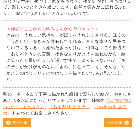
ふたりは一緒に花の甘い蜜を吸ったり、花をしっぽに飾ったりし
て、楽しいひとときを過ごします。自然と笑みがこぼれるふた
り。一緒だとうれしいことがいっぱいです。
＜作者・しもかわらゆみさんからのコメント＞
きみの「うれしい気持ち」がぼくをうれしくさせる。ぼくの
「うれしい」をきみが共有してくれる。そんな幸せが手をつ
ないでくるくる回り始めたきっかけは、何気ないごく普通の
「ありがとう」の言葉。小さなありがとうを重ねながら一緒
に笑ったり驚いたりして過ごす中で、よく知らなかった「あ
の子」がかけがえのない「きみ」になっていく。そんな「な
かよしのはじまり」のおはなしを描きたいなぁと思いまし
た。
毛の一本一本まで丁寧に描かれた繊細で愛らしい絵が、やさしさ
あふれるお話にぴったりマッチしています。姉妹作
『ぽつぽつぽ
つ だいじょうぶ？』
、
『おすわり どうぞ』
、
『ねえねえ あの
ね』
もあわせてお楽しみください。
前の記事
次の記事