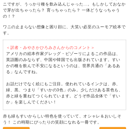
ニですが、うっかり種を飲み込んじゃった…。もしかしておなか
で芽が出ちゃったら？ 育っちゃったら？ 一体どうなっちゃう
の！？
ワニの止まらない想像と困り顔に、大笑い必至のユーモア絵本で
す。
＜訳者・みやさかひろみさんからのコメント＞
アメリカの絵本作家グレッグ・ピゾーリによるこの作品は、
英語圏のみならず、中国や韓国でも出版されています。すい
かの種を飲んで不安になるというのは、世界共通の「あるあ
る」なんですね。
お話だけでなく絵にもご注目。使われているインクは、赤、
緑、黒、つまり「すいかの3色」のみ。少しだけある茶色も、
赤と緑を重ねてつくられています。どうぞ作品全体で「すい
か」を楽しんでください！
赤も緑もすいからしい特色を使っていて、オシャレ＆おいしそ
う！ この時期にぴったりの笑顔になれる一冊です。