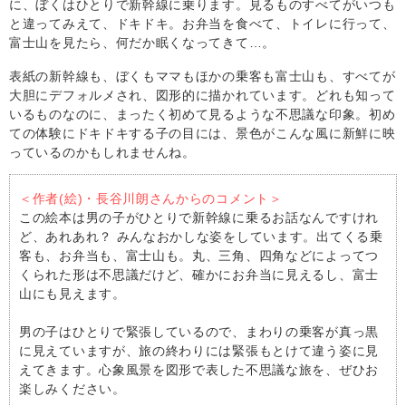
に、ぼくはひとりで新幹線に乗ります。見るものすべてがいつも
と違ってみえて、ドキドキ。お弁当を食べて、トイレに行って、
富士山を見たら、何だか眠くなってきて…。
表紙の新幹線も、ぼくもママもほかの乗客も富士山も、すべてが
大胆にデフォルメされ、図形的に描かれています。どれも知って
いるものなのに、まったく初めて見るような不思議な印象。初め
ての体験にドキドキする子の目には、景色がこんな風に新鮮に映
っているのかもしれませんね。
＜作者(絵)・長谷川朗さんからのコメント＞
この絵本は男の子がひとりで新幹線に乗るお話なんですけれ
ど、あれあれ？ みんなおかしな姿をしています。出てくる乗
客も、お弁当も、富士山も。丸、三角、四角などによってつ
くられた形は不思議だけど、確かにお弁当に見えるし、富士
山にも見えます。
男の子はひとりで緊張しているので、まわりの乗客が真っ黒
に見えていますが、旅の終わりには緊張もとけて違う姿に見
えてきます。心象風景を図形で表した不思議な旅を、ぜひお
楽しみください。