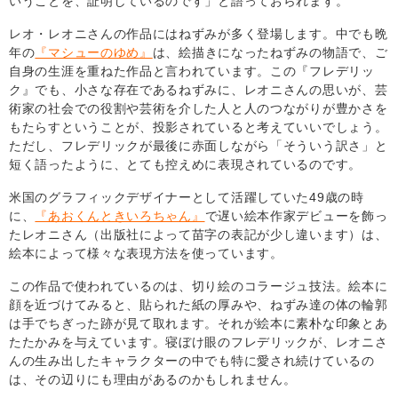
いうことを、証明しているのです」と語っておられます。
レオ・レオニさんの作品にはねずみが多く登場します。中でも晩
年の
『マシューのゆめ』
は、絵描きになったねずみの物語で、ご
自身の生涯を重ねた作品と言われています。この『フレデリッ
ク』でも、小さな存在であるねずみに、レオニさんの思いが、芸
術家の社会での役割や芸術を介した人と人のつながりが豊かさを
もたらすということが、投影されていると考えていいでしょう。
ただし、フレデリックが最後に赤面しながら「そういう訳さ」と
短く語ったように、とても控えめに表現されているのです。
米国のグラフィックデザイナーとして活躍していた49歳の時
に、
『あおくんときいろちゃん』
で遅い絵本作家デビューを飾っ
たレオニさん（出版社によって苗字の表記が少し違います）は、
絵本によって様々な表現方法を使っています。
この作品で使われているのは、切り絵のコラージュ技法。絵本に
顔を近づけてみると、貼られた紙の厚みや、ねずみ達の体の輪郭
は手でちぎった跡が見て取れます。それが絵本に素朴な印象とあ
たたかみを与えています。寝ぼけ眼のフレデリックが、レオニさ
んの生み出したキャラクターの中でも特に愛され続けているの
は、その辺りにも理由があるのかもしれません。