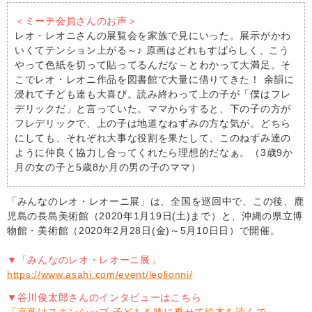
＜ミーテ会員さんのお声＞
レオ・レオニさんの展覧会を家族で見にいった。展示がかわ
いくてテンション上がる～♪ 原画はどれもすばらしく、こう
やって色紙を切って貼ってるんだな～とわかって大満足。そ
こでレオ・レオニ作品を図書館で大量に借りてきた！ 余韻に
浸れて子ども達も大喜び。読み終わって上の子が「僕はフレ
デリックだ」と言っていた。ママからすると、下の子の方が
フレデリックで、上の子は地道なねずみの方な気が。どちら
にしても、それぞれ大事な役割を果たして、このねずみ達の
ように仲良く協力し合ってくれたら理想的だなぁ。（3歳9か
月の女の子と5歳8か月の男の子のママ）
「みんなのレオ・レオーニ展」は、全国を巡回中で、この後、鹿
児島の長島美術館（2020年1月19日(土)まで）と、沖縄の県立博
物館・美術館（2020年2月28日(金)～5月10日日）で開催。
▼「みんなのレオ・レオーニ展」
https://www.asahi.com/event/leolionni/
▼谷川俊太郎さんのインタビューはこちら
「言葉はスキンシップ 子どもを膝に乗せて絵本を読んで」