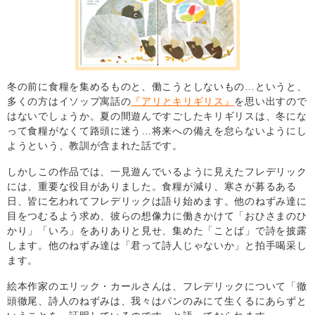
冬の前に食糧を集めるものと、働こうとしないもの…というと、
多くの方はイソップ寓話の
『アリとキリギリス』
を思い出すので
はないでしょうか。夏の間遊んですごしたキリギリスは、冬にな
って食糧がなくて路頭に迷う…将来への備えを怠らないようにし
ようという、教訓が含まれた話です。
しかしこの作品では、一見遊んでいるように見えたフレデリック
には、重要な役目がありました。食糧が減り、寒さが募るある
日、皆に乞われてフレデリックは語り始めます。他のねずみ達に
目をつむるよう求め、彼らの想像力に働きかけて「おひさまのひ
かり」「いろ」をありありと見せ、集めた「ことば」で詩を披露
します。他のねずみ達は「君って詩人じゃないか」と拍手喝采し
ます。
絵本作家のエリック・カールさんは、フレデリックについて「徹
頭徹尾、詩人のねずみは、我々はパンのみにて生くるにあらずと