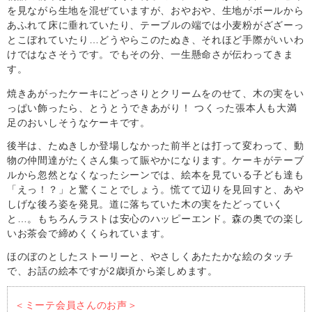
を見ながら生地を混ぜていますが、おやおや、生地がボールから
あふれて床に垂れていたり、テーブルの端では小麦粉がざざーっ
とこぼれていたり…どうやらこのたぬき、それほど手際がいいわ
けではなさそうです。でもその分、一生懸命さが伝わってきま
す。
焼きあがったケーキにどっさりとクリームをのせて、木の実をい
っぱい飾ったら、とうとうできあがり！ つくった張本人も大満
足のおいしそうなケーキです。
後半は、たぬきしか登場しなかった前半とは打って変わって、動
物の仲間達がたくさん集って賑やかになります。ケーキがテーブ
ルから忽然となくなったシーンでは、絵本を見ている子ども達も
「えっ！？」と驚くことでしょう。慌てて辺りを見回すと、あや
しげな後ろ姿を発見。道に落ちていた木の実をたどっていく
と…。もちろんラストは安心のハッピーエンド。森の奥での楽し
いお茶会で締めくくられています。
ほのぼのとしたストーリーと、やさしくあたたかな絵のタッチ
で、お話の絵本ですが2歳頃から楽しめます。
＜ミーテ会員さんのお声＞