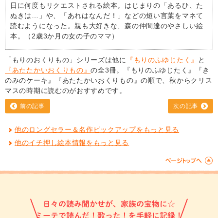
日に何度もリクエストされる絵本。はじまりの「あるひ、た
ぬきは…」や、「あれはなんだ！」などの短い言葉をマネて
読むようになった。親も大好きな、森の仲間達のやさしい絵
本。（2歳3か月の女の子のママ）
「もりのおくりもの」シリーズは他に
『もりのふゆじたく』
と
『あたたかいおくりもの』
の全3冊。『もりのふゆじたく』『き
のみのケーキ』『あたたかいおくりもの』の順で、秋からクリス
マスの時期に読むのがおすすめです。
前の記事
次の記事
他のロングセラー＆名作ピックアップをもっと見る
他のイチ押し絵本情報をもっと見る
日々の読み聞かせが、家族の宝物に☆
ミーテで読んだ！歌った！を手軽に記録！