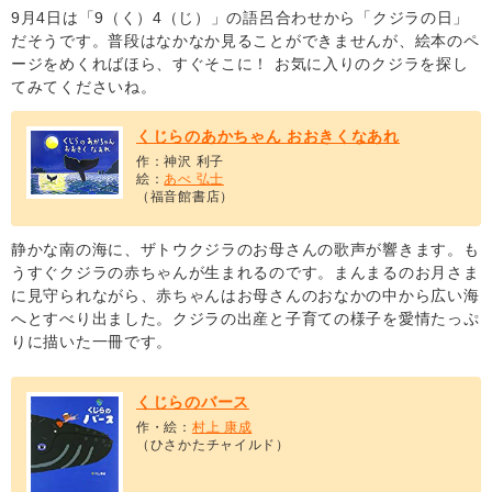
9月4日は「9（く）4（じ）」の語呂合わせから「クジラの日」
だそうです。普段はなかなか見ることができませんが、絵本のペ
ージをめくればほら、すぐそこに！ お気に入りのクジラを探し
てみてくださいね。
くじらのあかちゃん おおきくなあれ
作：神沢 利子
絵：
あべ 弘士
（福音館書店）
静かな南の海に、ザトウクジラのお母さんの歌声が響きます。も
うすぐクジラの赤ちゃんが生まれるのです。まんまるのお月さま
に見守られながら、赤ちゃんはお母さんのおなかの中から広い海
へとすべり出ました。クジラの出産と子育ての様子を愛情たっぷ
りに描いた一冊です。
くじらのバース
作・絵：
村上 康成
（ひさかたチャイルド）