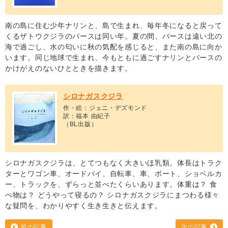
南の島に住む少年ナリンと、島で生まれ、毎年冬になると戻って
くるザトウクジラのバースは同い年。夏の間、バースは遠い北の
海で過ごし、水の匂いに秋の気配を感じると、また南の島に向か
います。同じ地球で生まれ、今もともに過ごすナリンとバースの
かけがえのないひとときを描きます。
シロナガスクジラ
作・絵：ジェニ・デズモンド
訳：福本 由紀子
（BL出版）
シロナガスクジラは、とてつもなく大きいほ乳類。体長はトラク
ターとワゴン車、オードバイ、自転車、車、ボート、ショベルカ
ー、トラックを、ずらっと並べたくらいあります。体重は？ 食
べ物は？ どうやって寝るの？ シロナガスクジラにまつわる様々
な疑問を、わかりやすく生き生きと伝えます。
前の記事
次の記事