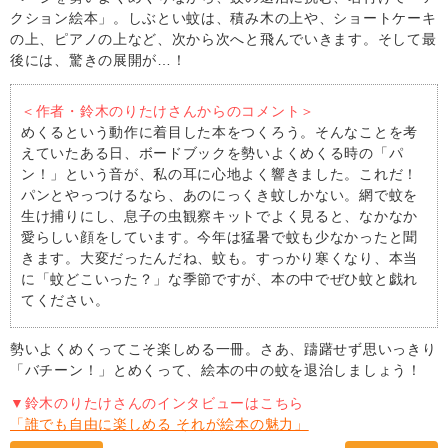
クション絵本」。しぶとい蚊は、積み木の上や、ショートケーキ
の上、ピアノの上など、次から次へと飛んでいきます。そして最
後には、驚きの展開が…！
＜作者・鈴木のりたけさんからのコメント＞
めくるという動作に着目した本をつくろう。そんなことを考
えていたある日、ボードブックを勢いよくめくる時の「パ
ン！」という音が、私の耳に心地よく響きました。これだ！
パンとやっつけるなら、あのにっくき蚊しかない。網で蚊を
生け捕りにし、息子の虫観察キットでよく見ると、なかなか
愛らしい顔をしています。今年は猛暑で蚊も少なかったと聞
きます。大変だったんだね、蚊も。すっかり寒くなり、本当
に「蚊どこいった？」な季節ですが、本の中でぜひ蚊と戯れ
てください。
勢いよくめくってこそ楽しめる一冊。さあ、躊躇せず思いっきり
「バチーン！」とめくって、絵本の中の蚊を退治しましょう！
▼鈴木のりたけさんのインタビューはこちら
「誰でも自由に楽しめる それが絵本の魅力」