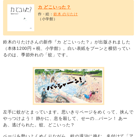
カ どこいった？
作・絵：
鈴木 のりたけ
（小学館）
鈴木のりたけさんの新作『カ どこいった？』が出版されました
（本体1200円＋税、小学館）。白い表紙をプーンと横切ってい
るのは、季節外れの「蚊」です。
左手に蚊がとまっています。思いきりページをめくって、挟んで
やっつけよう！ 静かに、息を殺して、せーの…パーン！ あー
あ、逃げられた。蚊、どこいった？
ページを勢いよくめくりながら、蚊の退治に挑む、名付けて「ア