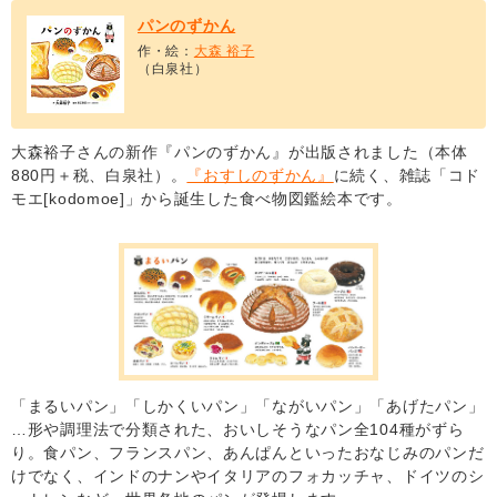
パンのずかん
作・絵：
大森 裕子
（白泉社）
大森裕子さんの新作『パンのずかん』が出版されました（本体
880円＋税、白泉社）。
『おすしのずかん』
に続く、雑誌「コド
モエ[kodomoe]」から誕生した食べ物図鑑絵本です。
「まるいパン」「しかくいパン」「ながいパン」「あげたパン」
…形や調理法で分類された、おいしそうなパン全104種がずら
り。食パン、フランスパン、あんぱんといったおなじみのパンだ
けでなく、インドのナンやイタリアのフォカッチャ、ドイツのシ