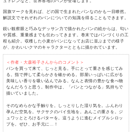
ュトレンなど、世界各地のパンが登場します。
国旗マークを見れば、どの国で生まれたパンなのかも一目瞭然。
解説文でそれぞれのパンについての知識を得ることもできます。
鋭い観察眼と巧みなデッサン力で描かれたパンの絵からは、匂い
や質感、重量感までも伝わってきます。巻末ではパンづくりの工
程も紹介。収穫した小麦がパンになってお店に並ぶまでの様子
が、かわいいクマのキャラクターとともに描かれています。
＜作者・大森裕子さんからのコメント＞
パンを買って来て、じっと見る。手にとって重さを感じてみ
る。指で押して柔らかさを確かめる。部屋いっぱいに広がる
美味しい香りを吸い込んでみる。なんと表情の豊かな食べ物
なんだろうと思う。制作中は、「パンとつながる」気持ちで
描いていました。
そのなめらかな手触りを。しっとりした湿り気を。ふんわり
孕んだ空気を。サクサクのパイ生地を。あんこの重さを。ジ
ュワッととろけるバターを。這うように進むメイプルシロッ
プを。ぜひ、お手元に…！