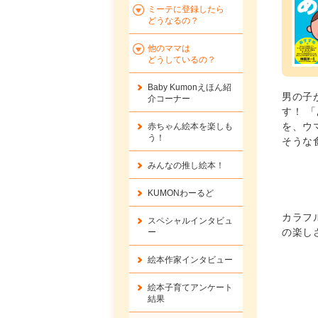
ミーテに登録したら
どうなるの？
他のママは
どうしているの？
Baby Kumonえほん紹
男の子
介コーナー
す！ 
を、ウ
赤ちゃん絵本を楽しも
う！
そうな
みんなの推し絵本！
KUMONわーるど
カラフ
スペシャルインタビュ
の楽し
ー
絵本作家インタビュー
絵本子育てアンケート
結果