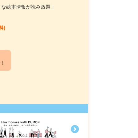
々な絵本情報が読み放題！
料)
中！