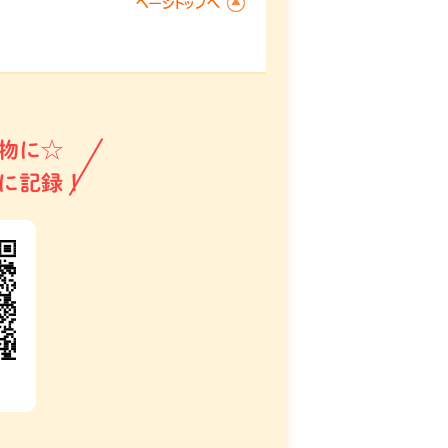
物に☆
に記録！