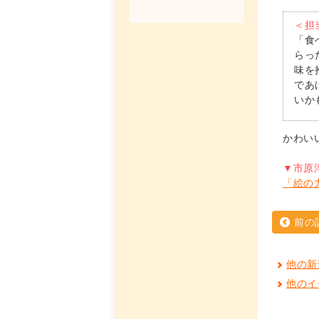
＜担
「食
らっ
味を
であ
いか
かわい
▼市原
「絵の
前の
他の新
他のイ