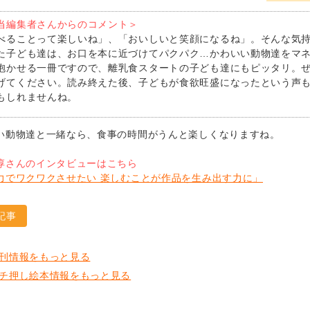
当編集者さんからのコメント＞
べることって楽しいね」、「おいしいと笑顔になるね」。そんな気
た子ども達は、お口を本に近づけてパクパク…かわいい動物達をマ
抱かせる一冊ですので、離乳食スタートの子ども達にもピッタリ。
げてください。読み終えた後、子どもが食欲旺盛になったという声
もしれませんね。
い動物達と一緒なら、食事の時間がうんと楽しくなりますね。
淳さんのインタビューはこちら
力でワクワクさせたい 楽しむことが作品を生み出す力に」
記事
刊情報をもっと見る
チ押し絵本情報をもっと見る