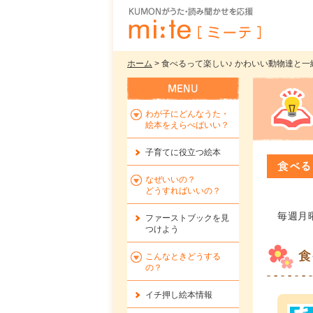
ホーム
> 食べるって楽しい♪ かわいい動物達と一
わが子にどんなうた・
絵本をえらべばいい？
子育てに役立つ絵本
食べる
なぜいいの？
どうすればいいの？
毎週月
ファーストブックを
見
つけよう
食
こんなときどうする
の？
イチ押し絵本情報