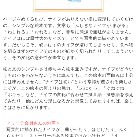
ページをめくるたび、ナイフがありえない姿に変形していくだけ
の、シンプルな絵本です。文章も「ふしぎなナイフが まがる」
「ねじれる」「おれる」など、非常に簡潔で無駄がありません。
ナイフはほぼ原寸大のサイズで、とても写実的に描かれていま
す。だからこそ、硬いはずのナイフが溶けてしまったり、食べ物
を切るはずのナイフそのものが細かく切られたりしてしまうとい
う、その変化の意外性が際立ちます。
絵と文のシンプルさは赤ちゃん絵本並みですが、ナイフがどうい
うものかをわからないうちに読んでも、この絵本の面白みは十分
には味わえません。“ナイフは硬い”という常識が覆される楽しさ
こそが、この絵本の何よりの魅力。「ふにゃっ」「ぐねぐね」
「ポキッ」など、ナイフの変化に合わせて擬音語・擬態語を添え
てみたり、他にどんな形になるかと想像してみたりすれば、楽し
さはさらに広がります。
＜ミーテ会員さんのお声＞
写実的に描かれたナイフが、曲がったり、ほどけたり、ふく
らんだり…ストーリーのある絵本ではないけれど、「え