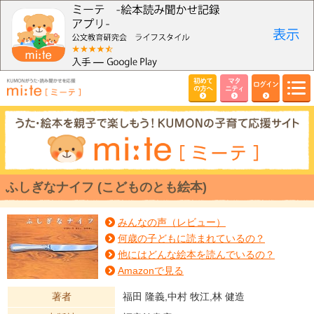
初めて
マタ
ログイン
の方へ
ニティ
ふしぎなナイフ (こどものとも絵本)
みんなの声（レビュー）
何歳の子どもに読まれているの？
他にはどんな絵本を読んでいるの？
Amazonで見る
著者
福田 隆義,中村 牧江,林 健造