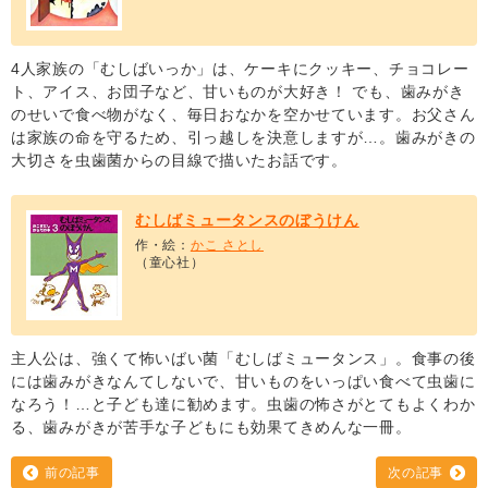
4人家族の「むしばいっか」は、ケーキにクッキー、チョコレー
ト、アイス、お団子など、甘いものが大好き！ でも、歯みがき
のせいで食べ物がなく、毎日おなかを空かせています。お父さん
は家族の命を守るため、引っ越しを決意しますが…。歯みがきの
大切さを虫歯菌からの目線で描いたお話です。
むしばミュータンスのぼうけん
作・絵：
かこ さとし
（童心社）
主人公は、強くて怖いばい菌「むしばミュータンス」。食事の後
には歯みがきなんてしないで、甘いものをいっぱい食べて虫歯に
なろう！…と子ども達に勧めます。虫歯の怖さがとてもよくわか
る、歯みがきが苦手な子どもにも効果てきめんな一冊。
前の記事
次の記事