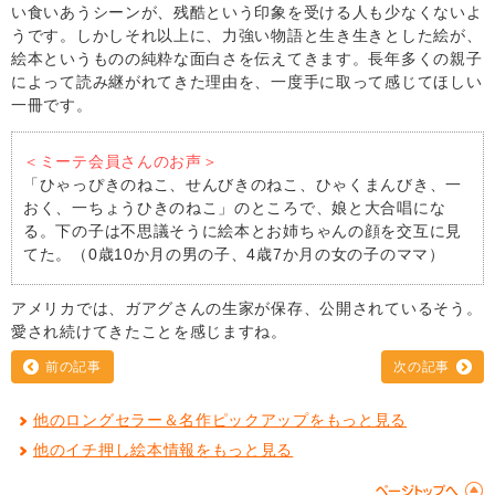
い食いあうシーンが、残酷という印象を受ける人も少なくないよ
うです。しかしそれ以上に、力強い物語と生き生きとした絵が、
絵本というものの純粋な面白さを伝えてきます。長年多くの親子
によって読み継がれてきた理由を、一度手に取って感じてほしい
一冊です。
＜ミーテ会員さんのお声＞
「ひゃっぴきのねこ、せんびきのねこ、ひゃくまんびき、一
おく、一ちょうひきのねこ」のところで、娘と大合唱にな
る。下の子は不思議そうに絵本とお姉ちゃんの顔を交互に見
てた。（0歳10か月の男の子、4歳7か月の女の子のママ）
アメリカでは、ガアグさんの生家が保存、公開されているそう。
愛され続けてきたことを感じますね。
前の記事
次の記事
他のロングセラー＆名作ピックアップをもっと見る
他のイチ押し絵本情報をもっと見る