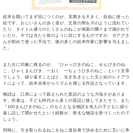
絵本を開いてまず目につくのが、見開きを大きく、自由に使った
絵です。おじいさんの歩く道が、文章の間を川のように流れてい
たり、タイトル通りのたくさんのねこが画面の隅々まで描かれて
いたり。今では当たり前のように目にするものですが、ガアグさ
んが初めて使った手法で、後の多くの絵本作家に影響を与えまし
た。
また次に印象に残るのが、「ひゃっぴきのねこ、せんびきのね
こ、ひゃくまんびき、一おく 一ちょうひきのねこ」という文章
でしょう。繰り返すことばと、生き生きとした文と絵のレイアウ
トによって、絵本全体からリズムを感じる作品となっています。
物語は、口承によって鍛えられた昔話のような力強さがありま
す。作者は、子ども時代から多くの昔話に接してきたそう。また
『100まんびきのねこ』のもととなる物語を友人の子どもに繰り
返し話して聞かせたという経験が、骨太な物語を形づくったので
しょう。
同時に、引き取られるねこをねこ達自身で決めるために互いに争