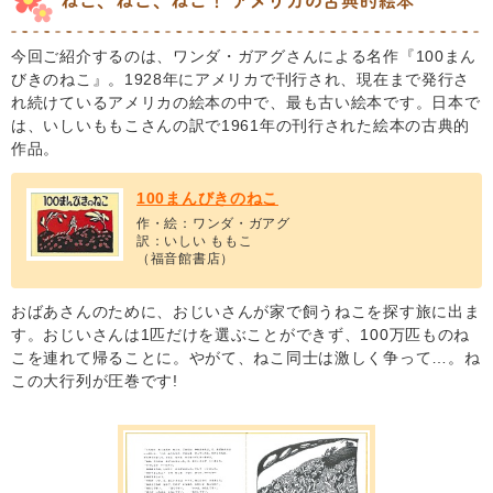
ねこ、ねこ、ねこ！ アメリカの古典的絵本
今回ご紹介するのは、ワンダ・ガアグさんによる名作『100まん
びきのねこ』。1928年にアメリカで刊行され、現在まで発行さ
れ続けているアメリカの絵本の中で、最も古い絵本です。日本で
は、いしいももこさんの訳で1961年の刊行された絵本の古典的
作品。
100まんびきのねこ
作・絵：ワンダ・ガアグ
訳：いしい ももこ
（福音館書店）
おばあさんのために、おじいさんが家で飼うねこを探す旅に出ま
す。おじいさんは1匹だけを選ぶことができず、100万匹ものね
こを連れて帰ることに。やがて、ねこ同士は激しく争って…。ね
この大行列が圧巻です!