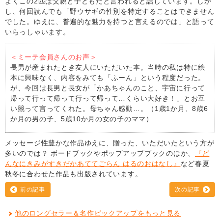
よくこの2匹は父親と子どもだと言われると話しています。しか
し、何回読んでも「野ウサギの性別を特定することはできません
でした。ゆえに、普遍的な魅力を持つと言えるのでは」と語って
いらっしゃいます。
＜ミーテ会員さんのお声＞
長男が産まれたとき友人にいただいた本。当時の私は特に絵
本に興味なく、内容をみても「ふーん」という程度だった。
が、今回は長男と長女が「かあちゃんのこと、宇宙に行って
帰って行って帰って行って帰って…くらい大好き！」とお互
い競って言ってくれた。母ちゃん感動…。（1歳1か月、8歳6
か月の男の子、5歳10か月の女の子のママ）
メッセージ性豊かな作品ゆえに、贈った、いただいたという方が
多いのでは？ ボードブックやポップアップブックのほか、
『ど
んなにきみがすきだかあててごらん はるのおはなし』
など春夏
秋冬に合わせた作品も出版されています。
前の記事
次の記事
他のロングセラー＆名作ピックアップをもっと見る