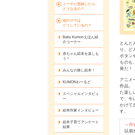
ミーテに登録したら
どうなるの？
他のママは
どうしているの？
Baby Kumonえほん紹
介コーナー
とんと
り、ど
赤ちゃん絵本を楽しも
ボタン
う！
ものも
発だ！
みんなの推し絵本！
アニメ
KUMONわーるど
作品。
た楽し
スペシャルインタビュ
で、今
ー
かけて
絵本作家インタビュー
す。
絵本子育てアンケート
＜作
結果
以前