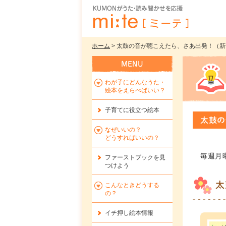
ホーム
> 太鼓の音が聴こえたら、さあ出発！（新刊
わが子にどんなうた・
絵本をえらべばいい？
子育てに役立つ絵本
太鼓の
なぜいいの？
どうすればいいの？
毎週月
ファーストブックを
見
つけよう
太
こんなときどうする
の？
イチ押し絵本情報