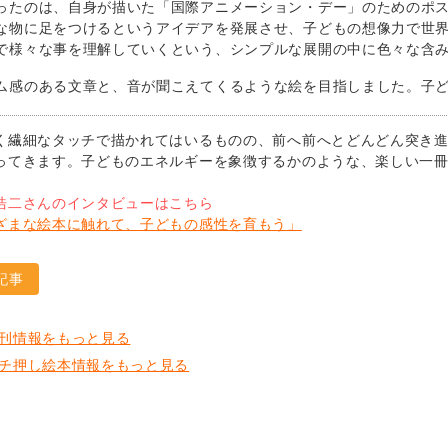
ったのは、自身が描いた「国際アニメーション・デー」のためのポ
な物に足をつけるというアイデアを発展させ、子どもの想像力で世
で様々な事を理解していくという、シンプルな展開の中に色々な含
ム感のある文章と、音が聞こえてくるような絵を目指しました。子
く繊細なタッチで描かれてはいるものの、前へ前へとどんどん突き
ってきます。子どものエネルギーを象徴するかのような、楽しい一
浩二さんのインタビューはこちら
ざまな絵本に触れて、子どもの感性を育もう」
記事
刊情報をもっと見る
チ押し絵本情報をもっと見る