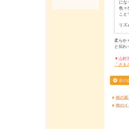
にな
色々
こと
リズ
柔らか
と伝わ
▼山村
「さま
前の
他の新
他のイ