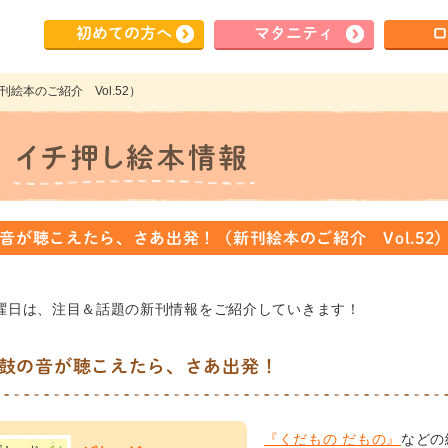
初めて
の方へ
マタ
ニティ
ロ
絵本のご紹介 Vol.52）
音が聴こえたら、さあ出発！（新刊絵本のご紹介 Vol.52
曜日は、注目＆話題の新刊情報をご紹介していきます！
鼓の音が聴こえたら、さあ出発！
『くだもの だもの』
などの