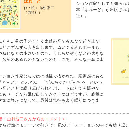
ぱれーど
ション作家としても知られ
作・絵：山村 浩二
本『ぱれーど』が出版されま
（講談社）
社）。
んとん…男の子のたたく太鼓の音でみんなが起き上が
んどこずんずん歩き出します。ぬいぐるみもボールも、
やねじなどの小さいものも、くじらやぞうなどの大きな
、名前のあるものもないものも、さあ、みんな一緒に出
ーション作家ならではの感性で描かれた、躍動感のある
「どんどこ どんどん」「ずんちゃか ずんちゃ」といっ
い音とともに繰り広げられるパレードはとても賑やか
にもページから飛び出してきそうなほどですが、終盤に
次第に静かになって、最後は気持ちよく眠りにつきま
者・山村浩二さんからのコメント＞
から行進のモチーフが好きで、私のアニメーションの中でも繰り返