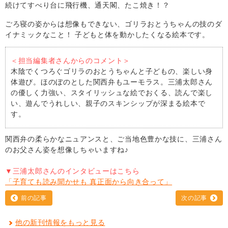
続けてすべり台に飛行機、通天閣、たこ焼き！？
ごろ寝の姿からは想像もできない、ゴリラおとうちゃんの技のダ
イナミックなこと！ 子どもと体を動かしたくなる絵本です。
＜担当編集者さんからのコメント＞
木陰でくつろぐゴリラのおとうちゃんと子どもの、楽しい身
体遊び。ほのぼのとした関西弁もユーモラス。三浦太郎さん
の優しく力強い、スタイリッシュな絵でおくる、読んで楽し
い、遊んでうれしい、親子のスキンシップが深まる絵本で
す。
関西弁の柔らかなニュアンスと、ご当地色豊かな技に、三浦さん
のお父さん姿を想像しちゃいますね♪
▼三浦太郎さんのインタビューはこちら
「子育ても読み聞かせも 真正面から向き合って」
前の記事
次の記事
他の新刊情報をもっと見る