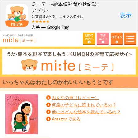
初めて
マタ
ログイン
の方へ
ニティ
いっちゃんはわたしのかわいいいもうとです
みんなの声（レビュー）
何歳の子どもに読まれているの？
他にはどんな絵本を読んでいるの？
Amazonで見る