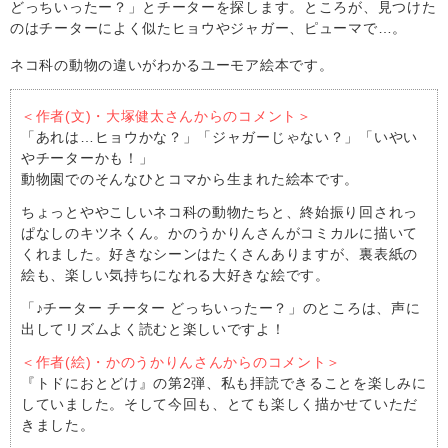
どっちいったー？」とチーターを探します。ところが、見つけた
のはチーターによく似たヒョウやジャガー、ピューマで…。
ネコ科の動物の違いがわかるユーモア絵本です。
＜作者(文)・大塚健太さんからのコメント＞
「あれは…ヒョウかな？」「ジャガーじゃない？」「いやい
やチーターかも！」
動物園でのそんなひとコマから生まれた絵本です。
ちょっとややこしいネコ科の動物たちと、終始振り回されっ
ぱなしのキツネくん。かのうかりんさんがコミカルに描いて
くれました。好きなシーンはたくさんありますが、裏表紙の
絵も、楽しい気持ちになれる大好きな絵です。
「♪チーター チーター どっちいったー？」のところは、声に
出してリズムよく読むと楽しいですよ！
＜作者(絵)・かのうかりんさんからのコメント＞
『トドにおとどけ』の第2弾、私も拝読できることを楽しみに
していました。そして今回も、とても楽しく描かせていただ
きました。