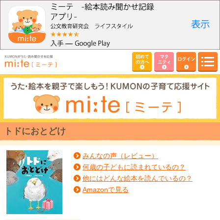
初めて
マタ
ログイン
の方へ
ニティ
トドにおとどけ
みんなの声（レビュー）
何歳の子どもに読まれているの？
他にはどんな絵本を読んでいるの？
Amazonで見る