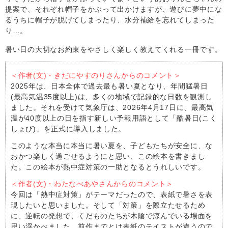
提案で、それぞれ帽子をかぶって出かけますが、遊びに夢中にな
るうちに帽子が脱げてしまったり、水分補給を忘れてしまった
り…。
暑い日の大切なお約束をやさしく楽しく教えてくれる一冊です。
＜作者(文)・きだにやすのりさんからのコメント＞
2025年は、日本全体で過去最も暑い夏となり、年間猛暑日
(最高気温35度以上)は、多くの地域で記録的な日数を観測し
ました。それを受けて気象庁は、2026年4月17日に、最高気
温が40度以上の日を指す新しい予報用語として「酷暑日(こく
しょび)」を正式に導入しました。
このような本当に本当に暑い夏を、子どもたちが安全に、な
おかつ楽しく過ごせるようにと思い、この絵本を書きまし
た。この絵本が熱中症対策の一助となるとうれしいです。
＜作者(文)・わたなべあやさんからのコメント＞
今回は「熱中症対策」がテーマだったので、表紙で暑さを表
現したいと思いました。そして「対策」を際立たせるため
に、逆転の発想で、くだものたちが木陰で涼んでいる場面を
思い浮かべました。前作までとは表紙のテイストが違うので