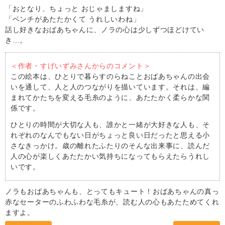
「おとなり、ちょっと おじゃましますね」
「ベンチがあたたかくて うれしいわね」
話し好きなおばあちゃんに、ノラの心は少しずつほどけてい
き…。
＜作者・すげいずみさんからのコメント＞
この絵本は、ひとりで暮らすのらねことおばあちゃんの出会
いを通して、人と人のつながりを描いています。それは、編
まれてかたちを変える毛糸のように、あたたかく柔らかな関
係です。
ひとりの時間が大切な人も、誰かと一緒が大好きな人も、そ
れぞれのなんでもない日がちょっと良い日だったと思える小
さなきっかけ。歳の離れたふたりのそんな出来事に、読んだ
人の心が楽しくあたたかい気持ちになってもらえたらうれし
いです。
ノラもおばあちゃんも、とってもキュート！おばあちゃんの真っ
赤なセーターのふわふわな毛糸が、読む人の心もあたためてくれ
ますよ。