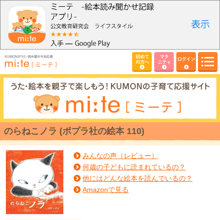
初めて
マタ
ログイン
の方へ
ニティ
のらねこノラ (ポプラ社の絵本 110)
みんなの声（レビュー）
何歳の子どもに読まれているの？
他にはどんな絵本を読んでいるの？
Amazonで見る