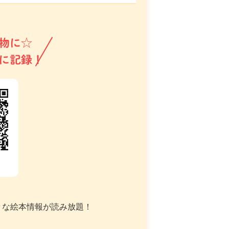
物に☆
に記録！
々な絵本情報が読み放題！