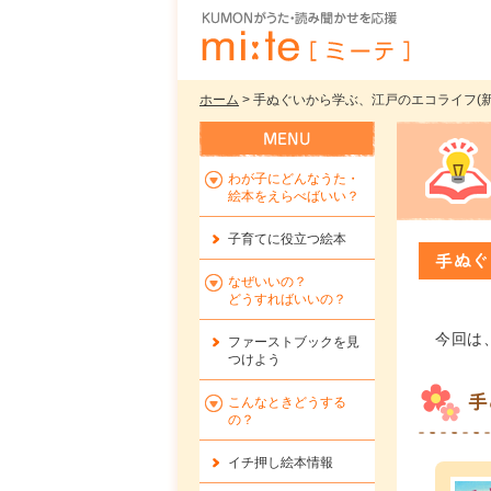
ホーム
> 手ぬぐいから学ぶ、江戸のエコライフ(新刊絵
わが子にどんなうた・
絵本をえらべばいい？
子育てに役立つ絵本
手ぬぐ
なぜいいの？
どうすればいいの？
今回は
ファーストブックを
見
つけよう
手
こんなときどうする
の？
イチ押し絵本情報