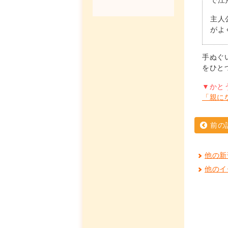
主人
がよ
手ぬぐ
をひと
▼かと
「親に
前の
他の新
他のイ