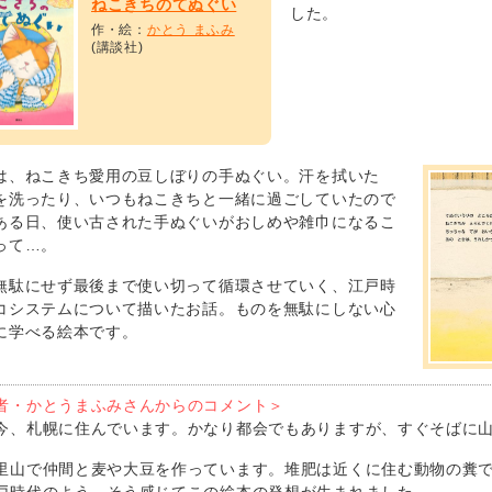
ねこきちのてぬぐい
した。
作・絵：
かとう まふみ
(講談社)
は、ねこきち愛用の豆しぼりの手ぬぐい。汗を拭いた
を洗ったり、いつもねこきちと一緒に過ごしていたので
ある日、使い古された手ぬぐいがおしめや雑巾になるこ
って…。
無駄にせず最後まで使い切って循環させていく、江戸時
コシステムについて描いたお話。ものを無駄にしない心
に学べる絵本です。
者・かとうまふみさんからのコメント＞
今、札幌に住んでいます。かなり都会でもありますが、すぐそばに
里山で仲間と麦や大豆を作っています。堆肥は近くに住む動物の糞
戸時代のよう。そう感じてこの絵本の発想が生まれました。