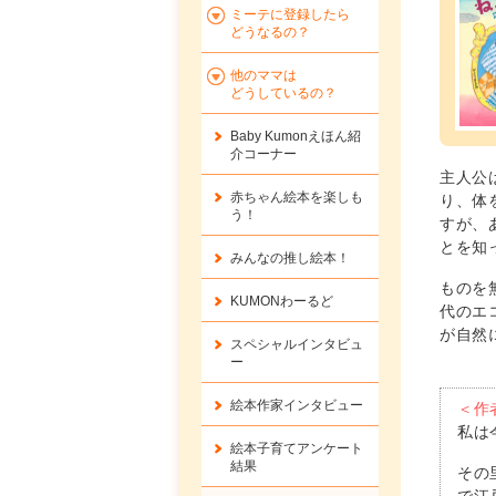
ミーテに登録したら
どうなるの？
他のママは
どうしているの？
Baby Kumonえほん紹
介コーナー
主人公
赤ちゃん絵本を楽しも
り、体
う！
すが、
とを知
みんなの推し絵本！
ものを
KUMONわーるど
代のエ
が自然
スペシャルインタビュ
ー
絵本作家インタビュー
＜作
私は
絵本子育てアンケート
結果
その
で江