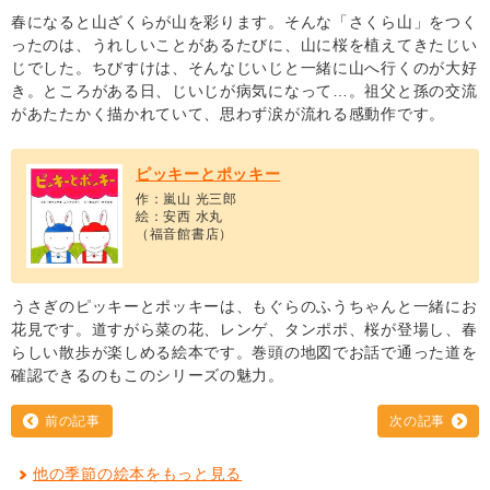
春になると山ざくらが山を彩ります。そんな「さくら山」をつく
ったのは、うれしいことがあるたびに、山に桜を植えてきたじい
じでした。ちびすけは、そんなじいじと一緒に山へ行くのが大好
き。ところがある日、じいじが病気になって…。祖父と孫の交流
があたたかく描かれていて、思わず涙が流れる感動作です。
ピッキーとポッキー
作：嵐山 光三郎
絵：安西 水丸
（福音館書店）
うさぎのピッキーとポッキーは、もぐらのふうちゃんと一緒にお
花見です。道すがら菜の花、レンゲ、タンポポ、桜が登場し、春
らしい散歩が楽しめる絵本です。巻頭の地図でお話で通った道を
確認できるのもこのシリーズの魅力。
前の記事
次の記事
他の季節の絵本をもっと見る