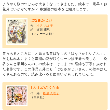
ようやく桜のつぼみが大きくなってきました。絵本で一足早くお
花見はいかがですか？ 春爛漫の絵本をご紹介します。
はなさかじい
作：
松谷 みよ子
絵：瀬川 康男
（フレーベル館）
昔々あるところに、と始まる昔ばなしの「はなさかじいさん」。
灰を枯れ木にまくと満開の花が咲くシーンは圧巻の美しさ！ 松
谷さんと瀬川さんのこの絵本は、そこまでの経緯も丁寧に描かれ
た名作です。この作品以外にも「はなさかじいさん」の絵本はた
くさんあるので、読み比べると面白いかもしれませんね。
じいじのさくら山
作・絵：
松成 真理子
（白泉社）