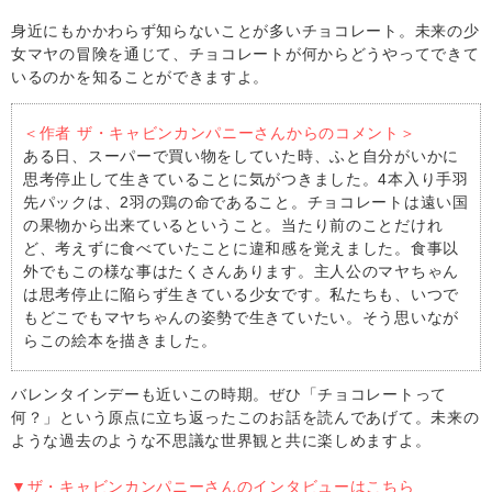
身近にもかかわらず知らないことが多いチョコレート。未来の少
女マヤの冒険を通じて、チョコレートが何からどうやってできて
いるのかを知ることができますよ。
＜作者 ザ・キャビンカンパニーさんからのコメント＞
ある日、スーパーで買い物をしていた時、ふと自分がいかに
思考停止して生きていることに気がつきました。4本入り手羽
先パックは、2羽の鶏の命であること。チョコレートは遠い国
の果物から出来ているということ。当たり前のことだけれ
ど、考えずに食べていたことに違和感を覚えました。食事以
外でもこの様な事はたくさんあります。主人公のマヤちゃん
は思考停止に陥らず生きている少女です。私たちも、いつで
もどこでもマヤちゃんの姿勢で生きていたい。そう思いなが
らこの絵本を描きました。
バレンタインデーも近いこの時期。ぜひ「チョコレートって
何？」という原点に立ち返ったこのお話を読んであげて。未来の
ような過去のような不思議な世界観と共に楽しめますよ。
▼ザ・キャビンカンパニーさんのインタビューはこちら