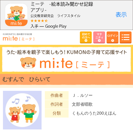
初めて
マタ
ログイン
の方へ
ニティ
むすんで ひらいて
作曲者
Ｊ．ルソー
作詞者
文部省唱歌
分類
くもんのうた200えほん