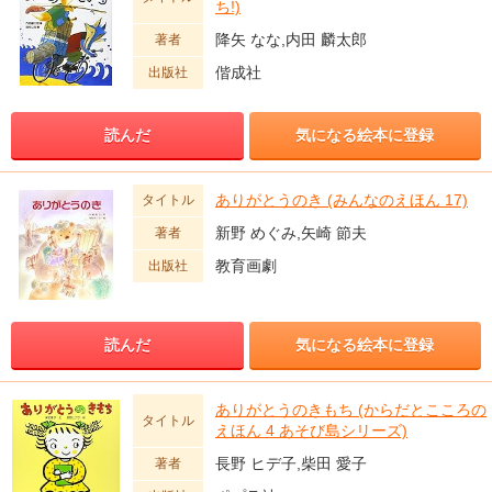
ち!)
降矢 なな,内田 麟太郎
著者
偕成社
出版社
読んだ
気になる絵本に登録
ありがとうのき (みんなのえほん 17)
タイトル
新野 めぐみ,矢崎 節夫
著者
教育画劇
出版社
読んだ
気になる絵本に登録
ありがとうのきもち (からだとこころの
タイトル
えほん 4 あそび島シリーズ)
長野 ヒデ子,柴田 愛子
著者