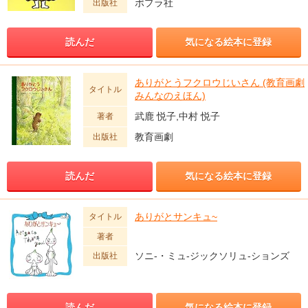
ポプラ社
出版社
読んだ
気になる絵本に登録
ありがとうフクロウじいさん (教育画劇
タイトル
みんなのえほん)
武鹿 悦子,中村 悦子
著者
教育画劇
出版社
読んだ
気になる絵本に登録
ありがとサンキュ~
タイトル
著者
ソニ-・ミュ-ジックソリュ-ションズ
出版社
読んだ
気になる絵本に登録