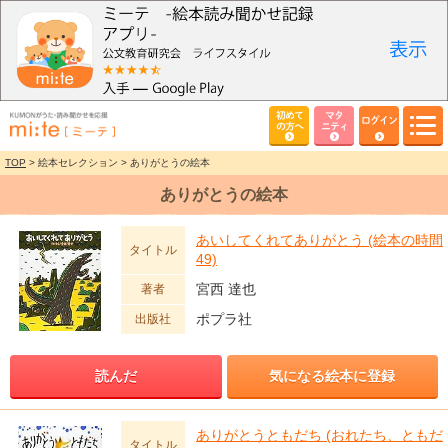
初めて
マタ
ログイン
の方へ
ニティ
TOP
> 絵本セレクション > ありがとうの絵本
ありがとうの絵本
あいしてくれてありがとう (絵本の時間
タイトル
49)
宮西 達也
著者
ポプラ社
出版社
読んだ
気になる絵本に登録
ありがとうともだち (おれたち、ともだ
タイトル