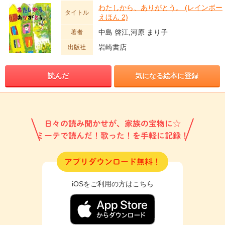
わたしから、ありがとう。 (レインボー
タイトル
えほん 2)
中島 啓江,河原 まり子
著者
岩崎書店
出版社
読んだ
気になる絵本に登録
日々の読み聞かせが、家族の宝物に☆
ミーテで読んだ！歌った！を手軽に記録！
アプリダウンロード無料！
iOSをご利用の方はこちら