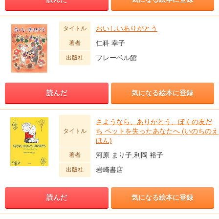
おいしいありがとう
タイトル
仁科 幸子
著者
フレーベル館
出版社
読んだ
気になる絵本に登録
さようなら、ありがとう、ぼくの友だ
ち ペットを失ったあなたへ (いのちのえ
タイトル
ほん)
河原 まり子,利岡 裕子
著者
岩崎書店
出版社
読んだ
気になる絵本に登録