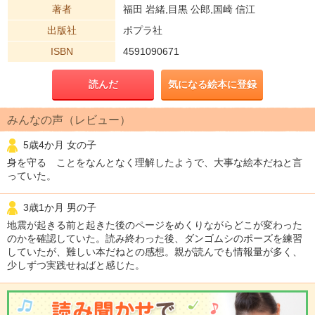
著者
福田 岩緒,目黒 公郎,国崎 信江
出版社
ポプラ社
ISBN
4591090671
読んだ
気になる絵本に登録
みんなの声（レビュー）
5歳4か月 女の子
身を守る ことをなんとなく理解したようで、大事な絵本だねと言
っていた。
3歳1か月 男の子
地震が起きる前と起きた後のページをめくりながらどこが変わった
のかを確認していた。読み終わった後、ダンゴムシのポーズを練習
していたが、難しい本だねとの感想。親が読んでも情報量が多く、
少しずつ実践せねばと感じた。