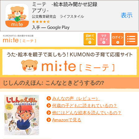
初めて
マタ
ログイン
の方へ
ニティ
じしんのえほん: こんなときどうするの?
みんなの声（レビュー）
何歳の子どもに読まれているの？
他にはどんな絵本を読んでいるの？
Amazonで見る