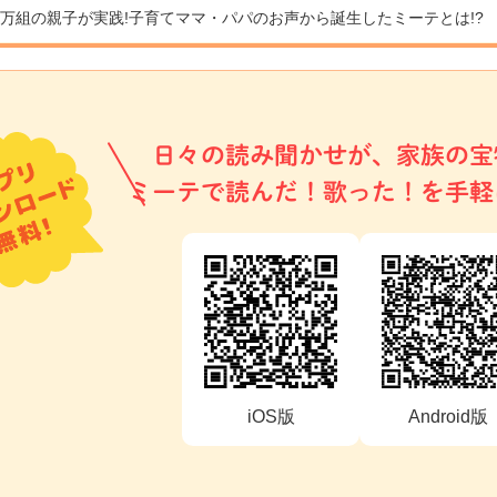
9万組の親子が実践!
子育てママ・パパのお声から誕生したミーテとは!?
日々の読み聞かせが、家族の宝
ミーテで読んだ！歌った！を手軽
iOS版
Android版