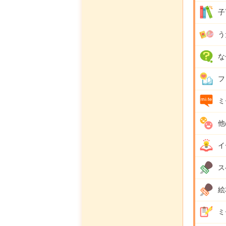
子
う
な
フ
ミ
他
イ
ス
絵
ミ