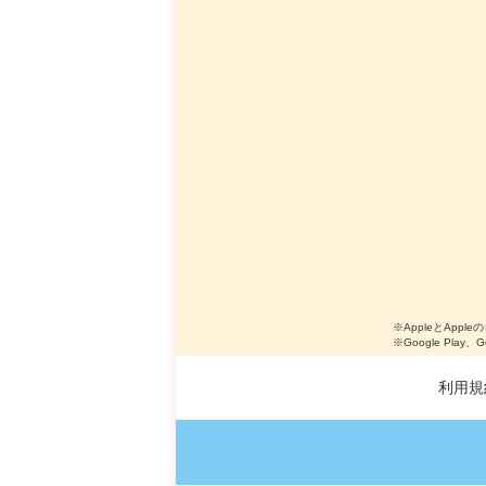
※AppleとApple
※Google Play、
利用規