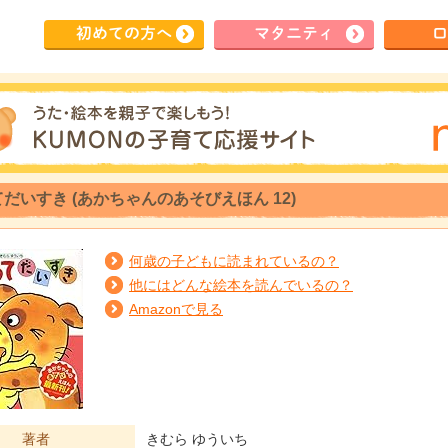
初めて
の方へ
マタ
ニティ
ロ
だいすき (あかちゃんのあそびえほん 12)
何歳の子どもに読まれているの？
他にはどんな絵本を読んでいるの？
Amazonで見る
著者
きむら ゆういち