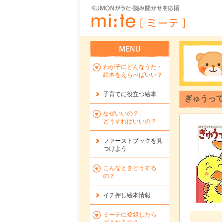
わが子にどんなうた・
絵本をえらべばいい？
子育てに役立つ絵本
ぎゅうって
なぜいいの？
どうすればいいの？
ファーストブックを
見
つけよう
こんなときどうする
の？
イチ押し絵本情報
ミーテに登録したら