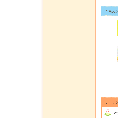
くもん
ミーテ
わ