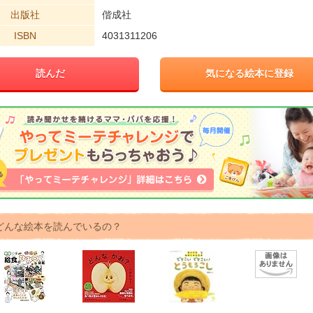
出版社
偕成社
ISBN
4031311206
読んだ
気になる絵本に登録
どんな絵本を読んでいるの？