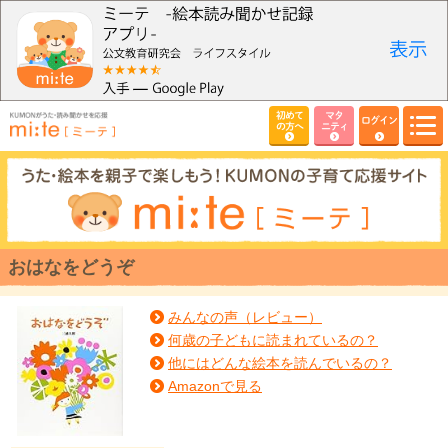
初めて
マタ
ログイン
の方へ
ニティ
おはなをどうぞ
みんなの声（レビュー）
何歳の子どもに読まれているの？
他にはどんな絵本を読んでいるの？
Amazonで見る