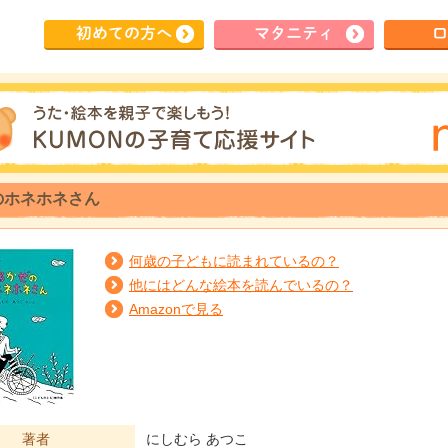
初めて
の方へ
マタ
ニティ
ロ
のホネホネさん
何歳の子どもに読まれているの？
他にはどんな絵本を読んでいるの？
Amazonで見る
著者
にしむら あつこ