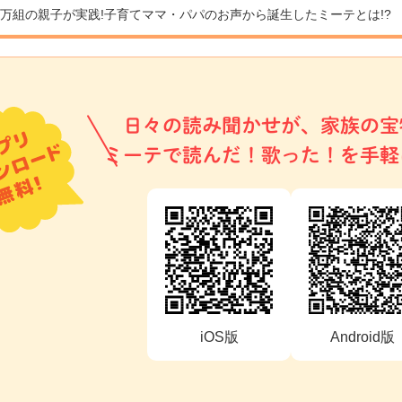
9万組の親子が実践!
子育てママ・パパのお声から誕生したミーテとは!?
日々の読み聞かせが、家族の宝
ミーテで読んだ！歌った！を手軽
iOS版
Android版