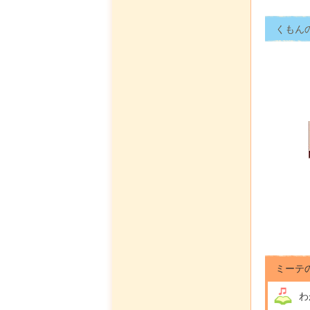
くもん
ミーテ
わ