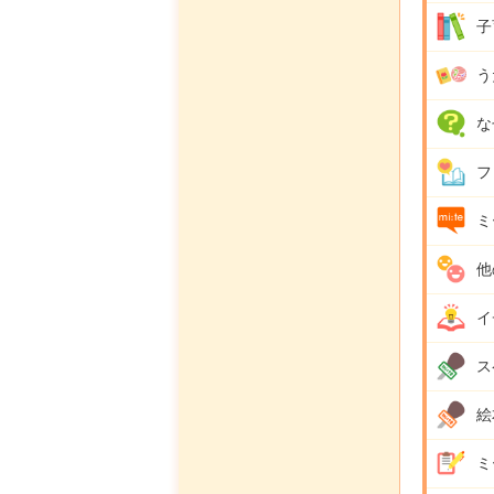
子
う
な
フ
ミ
他
イ
ス
絵
ミ