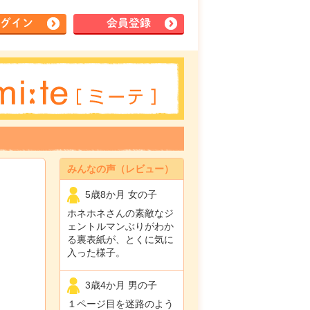
グイン
会員登録
みんなの声（レビュー）
5歳8か月 女の子
ホネホネさんの素敵なジ
ェントルマンぶりがわか
る裏表紙が、とくに気に
入った様子。
3歳4か月 男の子
１ページ目を迷路のよう