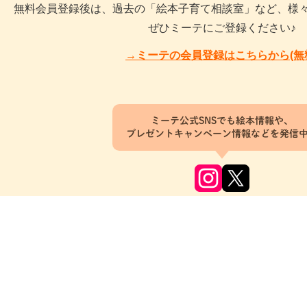
無料会員登録後は、過去の「絵本子育て相談室」など、様
ぜひミーテにご登録ください♪
→ミーテの会員登録はこちらから(無
ミーテ公式SNSでも絵本情報や、
プレゼントキャンペーン情報などを発信
のロゴは、Apple Inc.の商標です。
Google Play ロゴは、Google LLC の商標です。
約
推奨環境
運営事務局
お問い合わせ
ソーシャルメディア