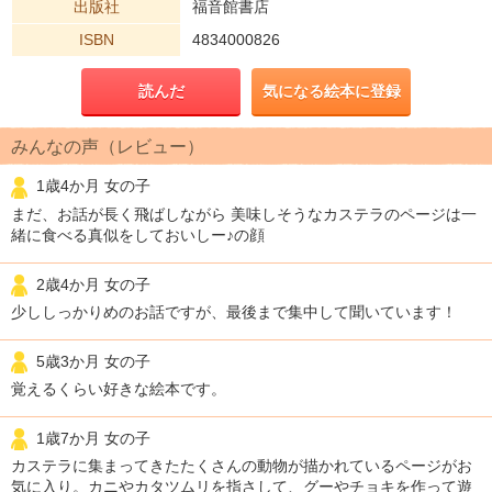
出版社
福音館書店
ISBN
4834000826
読んだ
気になる絵本に登録
みんなの声（レビュー）
1歳4か月 女の子
まだ、お話が長く飛ばしながら 美味しそうなカステラのページは一
緒に食べる真似をしておいしー♪の顔
2歳4か月 女の子
少ししっかりめのお話ですが、最後まで集中して聞いています！
5歳3か月 女の子
覚えるくらい好きな絵本です。
1歳7か月 女の子
カステラに集まってきたたくさんの動物が描かれているページがお
気に入り。カニやカタツムリを指さして、グーやチョキを作って遊