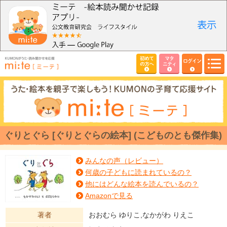
初めて
マタ
ログイン
の方へ
ニティ
ぐりとぐら [ぐりとぐらの絵本] (こどものとも傑作集)
みんなの声（レビュー）
何歳の子どもに読まれているの？
他にはどんな絵本を読んでいるの？
Amazonで見る
著者
おおむら ゆりこ,なかがわ りえこ