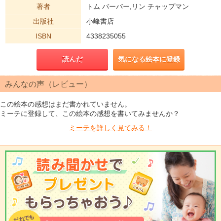
著者
トム バーバー,リン チャップマン
出版社
小峰書店
ISBN
4338235055
読んだ
気になる絵本に登録
みんなの声（レビュー）
この絵本の感想はまだ書かれていません。
ミーテに登録して、この絵本の感想を書いてみませんか？
ミーテを
詳しく見てみる！