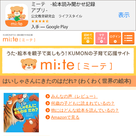
初めて
マタ
ログイン
の方へ
ニティ
はいしゃさんにきたのはだれ? (わくわく世界の絵本)
みんなの声（レビュー）
何歳の子どもに読まれているの？
他にはどんな絵本を読んでいるの？
Amazonで見る