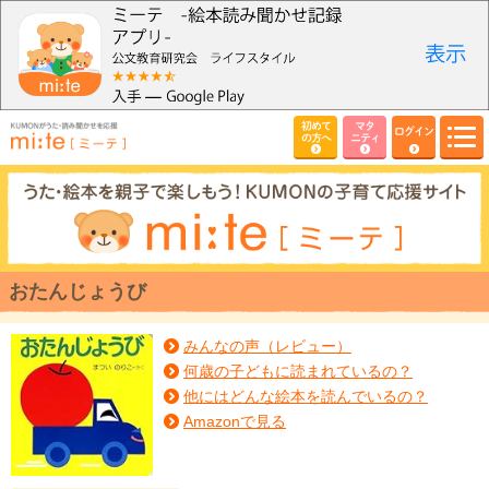
初めて
マタ
ログイン
の方へ
ニティ
おたんじょうび
みんなの声（レビュー）
何歳の子どもに読まれているの？
他にはどんな絵本を読んでいるの？
Amazonで見る